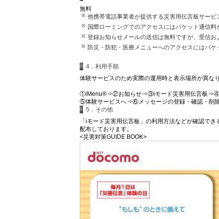
無料
他携帯電話事業者が提供する災害用伝言板サービ
国際ローミングでのアクセスにはパケット通信料
登録お知らせメールの送信は無料ですが、受信お
防災・防犯・医療メニューへのアクセスにはパケ
4．利用手順
体験サービスのため実際の運用時と表示場所が異な
①iMenu®⇒②お知らせ⇒③iモード災害用伝言板
⑤体験サービスへ⇒⑥メッセージの登録・確認・削
5．その他
「iモード災害用伝言板」の利用方法などが確認できる
配布しております。
<災害対策GUIDE BOOK>