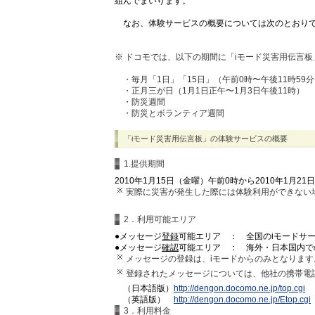
組んでまいります。
なお、体験サービスの概要については次のとおり
※ ドコモでは、以下の期間に「iモード災害用伝言
・毎月「1日」「15日」（午前0時〜午後11時59
・正月三が日（1月1日正午〜1月3日午後11時）
・防災週間
・防災とボランティア週間
「iモード災害用伝言板」の体験サービスの概要
1.提供期間
2010年1月15日（金曜）午前0時から2010年1月2
実際に災害が発生した際には体験利用ができない
2．利用可能エリア
●メッセージ
登録
可能エリア ： 全国のiモードサ
●メッセージ
確認
可能エリア ： 海外・日本国内で
メッセージの登録は、iモードからのみとなります
登録されたメッセージについては、他社の携帯電
（日本語版）
http://dengon.docomo.ne.jp/top.cgi
（英語版）
http://dengon.docomo.ne.jp/Etop.cgi
3．利用料金