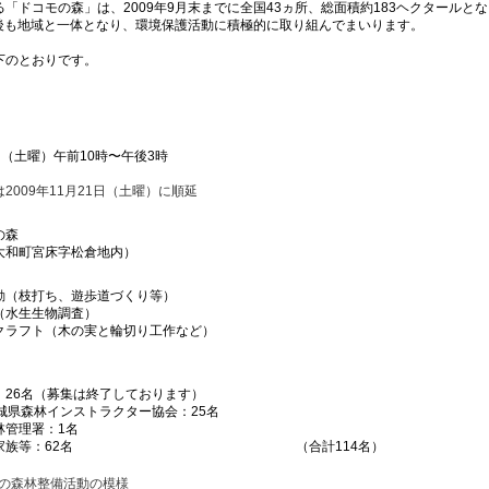
ドコモの森」は、2009年9月末までに全国43ヵ所、総面積約183ヘクタールと
後も地域と一体となり、環境保護活動に積極的に取り組んでまいります。
のとおりです。
日（土曜）午前10時〜午後3時
009年11月21日（土曜）に順延
の森
和町宮床字松倉地内）
動（枝打ち、遊歩道づくり等）
（水生生物調査）
クラフト（木の実と輪切り工作など）
：26名（募集は終了しております）
城県森林インストラクター協会：25名
林管理署：1名
よび家族等：62名 （合計114名）
年の森林整備活動の模様