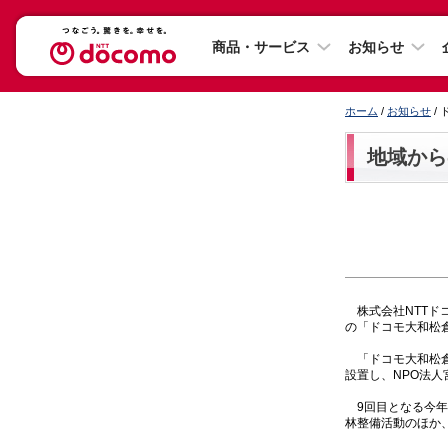
商品・サービス
お知らせ
ホーム
/
お知らせ
/
地域から
株式会社NTTドコ
の「ドコモ大和松
「ドコモ大和松倉
設置し、NPO法
9回目となる今年
林整備活動のほか