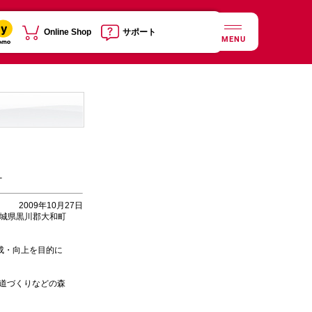
Online Shop
サポート
MENU
−
2009年10月27日
宮城県黒川郡大和町
成・向上を目的に
。
道づくりなどの森