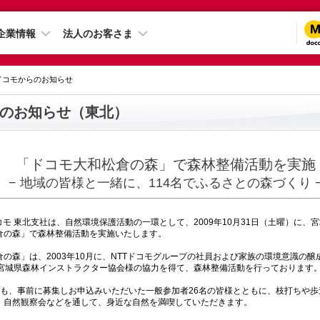
企業情報
法人のお客さま
 ドコモからのお知らせ
のお知らせ（東北）
「ドコモ大和松倉の森」で森林整備活動を実施
− 地域の皆様と一緒に、114名でふるさとの森づくり 
モ 東北支社は、自然環境保護活動の一環として、2009年10月31日（土曜）に、
倉の森」で森林整備活動を実施いたします。
の森」は、2003年10月に、NTTドコモグループの社員および家族の環境意識の醸
人宮城県森林インストラクター協会様の協力を得て、森林整備活動を行っております
も、事前に募集しお申込みいただいた一般参加者26名の皆様とともに、枝打ちや歩
、自然観察会などを通して、身近な自然を満喫していただきます。