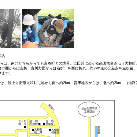
案内
からは、南北どちらからでも富谷町との境界、吉田川に架かる高田橋交差点（大和町
台方面からは左折、古川方面からは右折）を西に折れ、約2km先の交差点を左折後、約
ります）
号では、陸上自衛隊大和駐屯地から南へ約2km、宮床地区からは、北へ約2km。（道