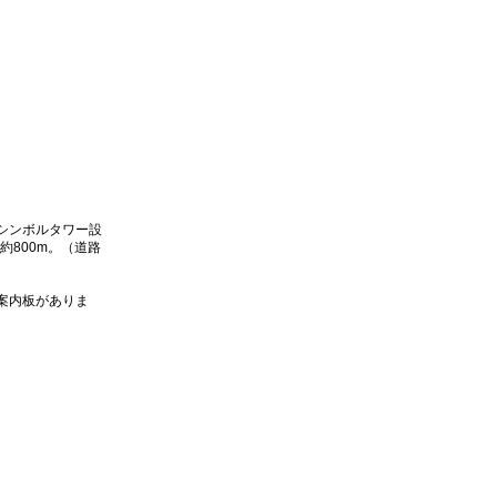
シンボルタワー設
800m。（道路
路案内板がありま