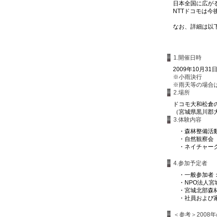
日本全国に広がる「
NTTドコモは今
なお、詳細は以下
1.開催日時
2009年10月31
※小雨決行
※雨天等の場合は2
2.場所
ドコモ大和松倉
（宮城県黒川郡大
3.体験内容
・
森林整備活
・
自然観察会
・
ネイチャー
4.参加予定者
・
一般参加者
・
NPO法人宮
・
宮城北部森
・
社員お
＜参考＞2008