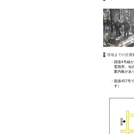
現地までの交通
・
国道4号線
置箇所、仙
案内板があ
・
国道457
す）