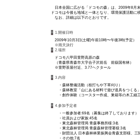
日本全国に広がる「ドコモの森」は、2009年8月末
ドコモは今後も地域と一体となり、環境保護活動に
なお、詳細は以下のとおりです。
1.開催日時
2009年10月3日(土曜)午前10時〜午後3時(予定）
※雨天決行
2.場所
ドコモ八甲田萱野高原の森
（青森県青森市大字合子沢前岳 前嶽国有林）
※萱野茶屋付近、3.77ヘクタール
3.内容
・
森林整備活動（枝打ちや下草刈り）
・
森林教室「山にある材料で遊び道具をつくる
・
創作体験（コースター作成、巣箱等の木工細
4.参加予定者
・
一般参加者:69名（募集は終了しております）
・
社員および家族:45名
・
東北森林管理局 青森事務所様:3名
・
東北森林管理局 青森森林管理署様:3名
・
財団法人 日本森林林業振興会青森支部様、三陸
・
その他:7名 （