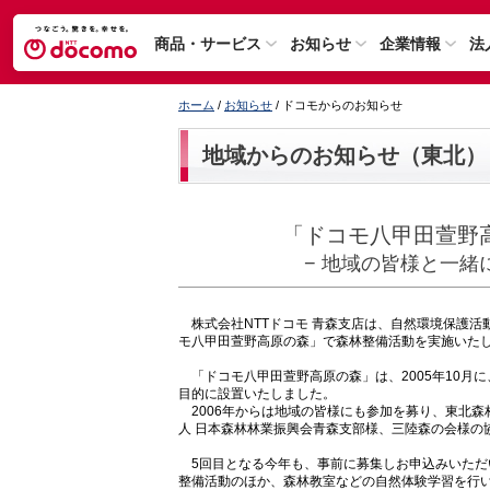
商品・サービス
お知らせ
企業情報
法
ホーム
/
お知らせ
/ ドコモからのお知らせ
地域からのお知らせ（東北）
「ドコモ八甲田萱野
− 地域の皆様と一緒
株式会社NTTドコモ 青森支店は、自然環境保護活動
モ八甲田萱野高原の森」で森林整備活動を実施いた
「ドコモ八甲田萱野高原の森」は、2005年10月
目的に設置いたしました。
2006年からは地域の皆様にも参加を募り、東北森
人 日本森林林業振興会青森支部様、三陸森の会様の
5回目となる今年も、事前に募集しお申込みいただ
整備活動のほか、森林教室などの自然体験学習を行