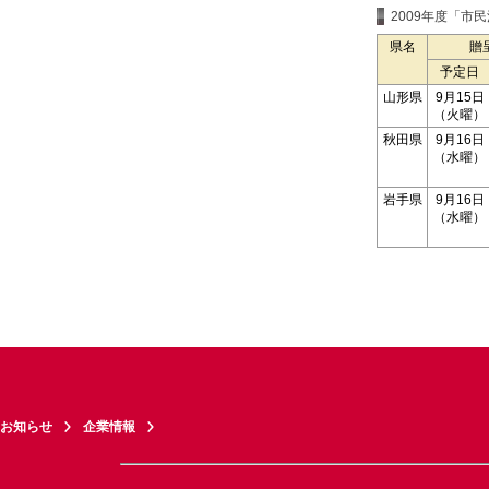
2009年度「市
県名
贈
予定日
山形県
9月15日
（火曜）
秋田県
9月16日
（水曜）
岩手県
9月16日
（水曜）
お知らせ
企業情報