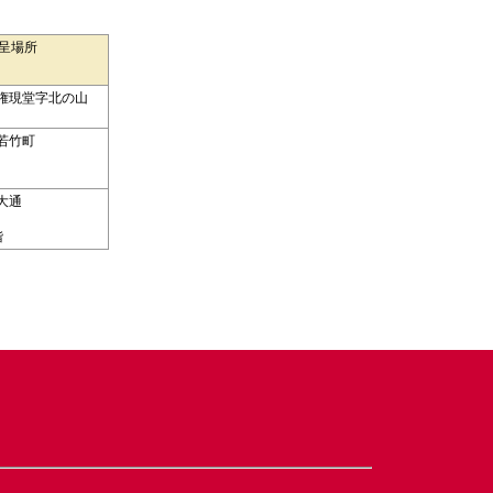
呈場所
権現堂字北の山
若竹町
大通
階