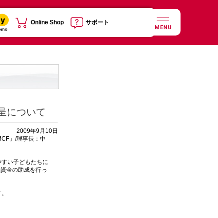
Online Shop
サポート
MENU
呈について
2009年9月10日
CF」/理事長：中
やすい子どもたちに
動資金の助成を行っ
す。