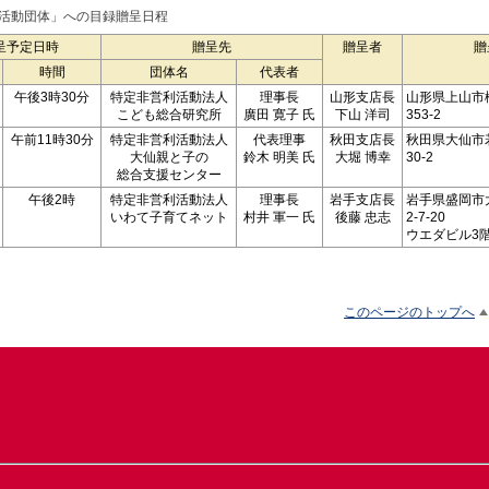
民活動団体」への目録贈呈日程
呈予定日時
贈呈先
贈呈者
贈
時間
団体名
代表者
午後3時30分
特定非営利活動法人
理事長
山形支店長
山形県上山市
こども総合研究所
廣田 寛子 氏
下山 洋司
353-2
午前11時30分
特定非営利活動法人
代表理事
秋田支店長
秋田県大仙市
大仙親と子の
鈴木 明美 氏
大堀 博幸
30-2
総合支援センター
午後2時
特定非営利活動法人
理事長
岩手支店長
岩手県盛岡市
いわて子育てネット
村井 軍一 氏
後藤 忠志
2-7-20
ウエダビル3
このページのトップへ