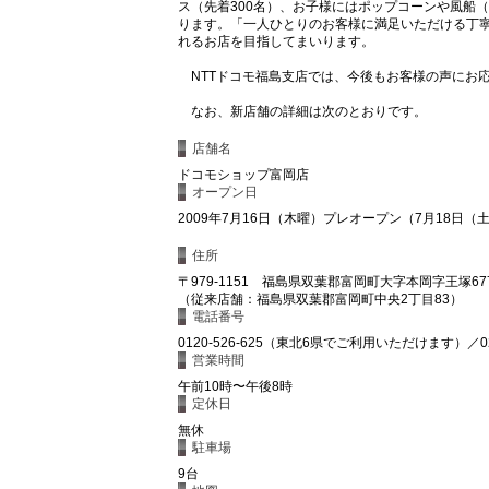
ス（先着300名）、お子様にはポップコーンや風船
ります。「一人ひとりのお客様に満足いただける丁
れるお店を目指してまいります。
NTTドコモ福島支店では、今後もお客様の声にお
なお、新店舗の詳細は次のとおりです。
店舗名
ドコモショップ富岡店
オープン日
2009年7月16日（木曜）プレオープン（7月18日
住所
〒979-1151 福島県双葉郡富岡町大字本岡字王塚67
（従来店舗：福島県双葉郡富岡町中央2丁目83）
電話番号
0120-526-625（東北6県でご利用いただけます）／024
営業時間
午前10時〜午後8時
定休日
無休
駐車場
9台