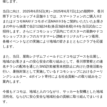
催します。
当日に向け、2025年6月5日(木)～2025年6月7日(土)の期間中、香川
県下ドコモショップ４店舗※１では、スマートフォンのご購入※2
またはドコモMAX/ドコモポイ活MAX※3をご契約いただいたお客さ
まの中から抽選で合計12組24名(各店3組6名様)※4を当日試合にご
招待します。さらにドコモショップ店内にてポスターの装飾やドコ
モショップスタッフのカマタマーレ讃岐オリジナルTシャツ着用、
各種イベントなどの実施により地域の皆さまとともにクラブを応援
します。
また、当日、屋島レクザムフィールドにドコモはブースを出展し、
地域のお客さまへの安心安全の取り組みとして、香川県警察との連
名チラシの配布を通じたSNS詐欺被害未然防止に向けた啓発活動を
行い、暑熱対策として実施しているドコモショップにおけるクーリ
ングシェルター、dポイント寄付による社会貢献への取り組みをご
案内します。
今後もドコモは、地域と人のつながり、サッカーを契機とした地域
活性化、ならびに安心安全な地域社会の貢献に取り組んでまいりま
す。