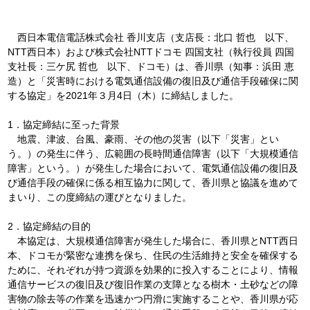
西日本電信電話株式会社 香川支店（支店長：北口 哲也 以下、
NTT西日本）および株式会社NTTドコモ 四国支社（執行役員 四国
支社長：三ケ尻 哲也 以下、ドコモ）は、香川県（知事：浜田 恵
造）と「災害時における電気通信設備の復旧及び通信手段確保に関
する協定」を2021年３月4日（木）に締結しました。
1．協定締結に至った背景
地震、津波、台風、豪雨、その他の災害（以下「災害」とい
う。）の発生に伴う、広範囲の長時間通信障害（以下「大規模通信
障害」という。）が発生した場合において、電気通信設備の復旧及
び通信手段の確保に係る相互協力に関して、香川県と協議を進めて
まいり、この度締結の運びとなりました。
2．協定締結の目的
本協定は、大規模通信障害が発生した場合に、香川県とNTT西日
本、ドコモが緊密な連携を保ち、住民の生活維持と安全を確保する
ために、それぞれが持つ資源を効果的に投入することにより、情報
通信サービスの復旧及び復旧作業の支障となる樹木・土砂などの障
害物の除去等の作業を迅速かつ円滑に実施することや、香川県が応