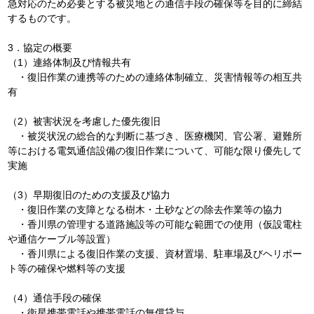
急対応のため必要とする被災地との通信手段の確保等を目的に締結
するものです。
3．協定の概要
（1）連絡体制及び情報共有
・復旧作業の連携等のための連絡体制確立、災害情報等の相互共
有
（2）被害状況を考慮した優先復旧
・被災状況の総合的な判断に基づき、医療機関、官公署、避難所
等における電気通信設備の復旧作業について、可能な限り優先して
実施
（3）早期復旧のための支援及び協力
・復旧作業の支障となる樹木・土砂などの除去作業等の協力
・香川県の管理する道路施設等の可能な範囲での使用（仮設電柱
や通信ケーブル等設置）
・香川県による復旧作業の支援、資材置場、駐車場及びヘリポー
ト等の確保や燃料等の支援
（4）通信手段の確保
・衛星携帯電話や携帯電話の無償貸与