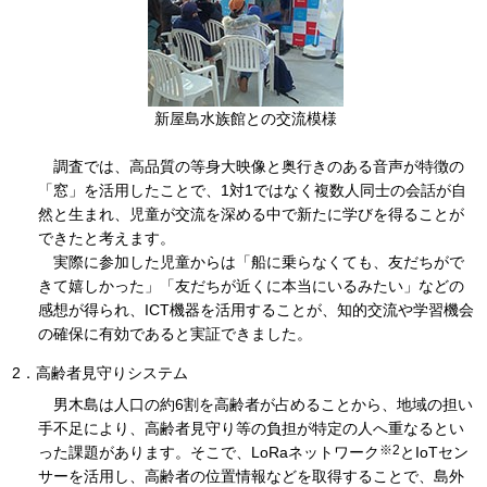
新屋島水族館との交流模様
調査では、高品質の等身大映像と奥行きのある音声が特徴の
「窓」を活用したことで、1対1ではなく複数人同士の会話が自
然と生まれ、児童が交流を深める中で新たに学びを得ることが
できたと考えます。
実際に参加した児童からは「船に乗らなくても、友だちがで
きて嬉しかった」「友だちが近くに本当にいるみたい」などの
感想が得られ、ICT機器を活用することが、知的交流や学習機会
の確保に有効であると実証できました。
2．高齢者見守りシステム
男木島は人口の約6割を高齢者が占めることから、地域の担い
手不足により、高齢者見守り等の負担が特定の人へ重なるとい
※2
った課題があります。そこで、LoRaネットワーク
とIoTセン
サーを活用し、高齢者の位置情報などを取得することで、島外