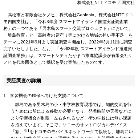
株式会社NTTドコモ 四国支社
高松市と有限会社ケノヒ、株式会社Geolonia、株式会社NTTドコ
モ四国支社は、「令和3年度 スマートアイランド推進実証調査業
務」の一つである「男木島スマート交流プロジェクト」において、
「離島教育」と「高齢者の見守り等における地域の担い手不足」を
テーマに2021年9月より実証調査を開始し、2022年3月11日に調査
完了いたしました。なお、「令和3年度 スマートアイランド推進実
証調査業務」は、スマートシティたかまつ推進協議会が有限会社ケ
ノヒを代表団体として採択を受け実施したものです。
実証調査の詳細
1．学習機会の確保へ向けた支援について
離島である男木島の小・中学校教育現場では、知的交流を行
うためには船による移動が必要となり、発着時間や天候などに
より学習機会が制限・左右されるなど、街の学校には無い課題
を抱えています。そこで、ソニーのオントロジカルデバイス
※1
「窓」
をドコモのモバイルネットワークで接続し、離島にい