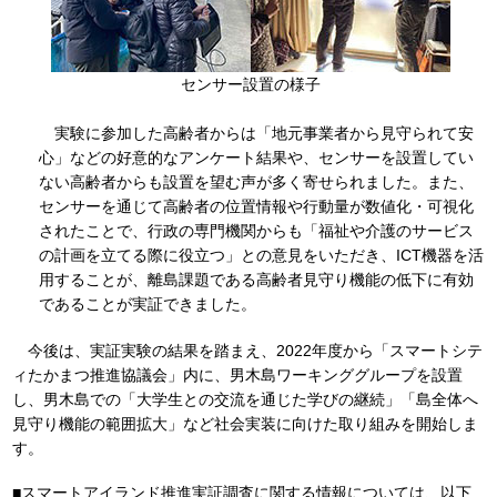
センサー設置の様子
実験に参加した高齢者からは「地元事業者から見守られて安
心」などの好意的なアンケート結果や、センサーを設置してい
ない高齢者からも設置を望む声が多く寄せられました。また、
センサーを通じて高齢者の位置情報や行動量が数値化・可視化
されたことで、行政の専門機関からも「福祉や介護のサービス
の計画を立てる際に役立つ」との意見をいただき、ICT機器を活
用することが、離島課題である高齢者見守り機能の低下に有効
であることが実証できました。
今後は、実証実験の結果を踏まえ、2022年度から「スマートシテ
ィたかまつ推進協議会」内に、男木島ワーキンググループを設置
し、男木島での「大学生との交流を通じた学びの継続」「島全体へ
見守り機能の範囲拡大」など社会実装に向けた取り組みを開始しま
す。
■スマートアイランド推進実証調査に関する情報については、以下