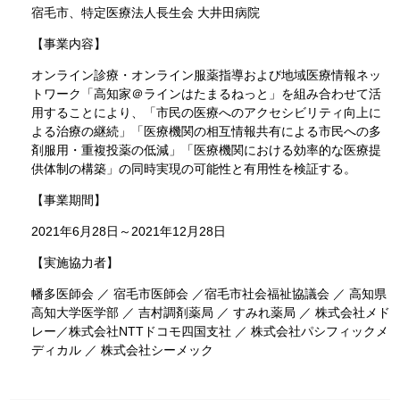
宿毛市、特定医療法人長生会 大井田病院
【事業内容】
オンライン診療・オンライン服薬指導および地域医療情報ネッ
トワーク「高知家＠ラインはたまるねっと」を組み合わせて活
用することにより、「市民の医療へのアクセシビリティ向上に
よる治療の継続」「医療機関の相互情報共有による市民への多
剤服用・重複投薬の低減」「医療機関における効率的な医療提
供体制の構築」の同時実現の可能性と有用性を検証する。
【事業期間】
2021年6月28日～2021年12月28日
【実施協力者】
幡多医師会 ／ 宿毛市医師会 ／宿毛市社会福祉協議会 ／ 高知県
高知大学医学部 ／ 吉村調剤薬局 ／ すみれ薬局 ／ 株式会社メド
レー／株式会社NTTドコモ四国支社 ／ 株式会社パシフィックメ
ディカル ／ 株式会社シーメック