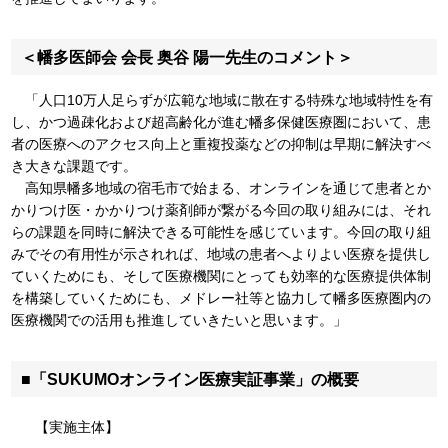
＜幡多医師会 会長 奥谷 陽一先生のコメント＞
「人口10万人足らずが広範な地域に散在する特殊な地域特性を有
し、かつ過疎化および超高齢化が進む幡多保健医療圏において、患
者の医療へのアクセス向上と重複投薬などの抑制は早期に解決すべ
き大きな課題です。
高知県幡多地域の宿毛市で始まる、オンラインを通じて患者とか
かりつけ医・かかりつけ薬剤師が繋がる今回の取り組みには、それ
らの課題を同時に解決できる可能性を感じています。今回の取り組
みでその有用性が示されれば、地域の患者へよりよい医療を提供し
ていくためにも、そして医療機関にとっても効率的な医療提供体制
を構築していくためにも、メドレー社等と協力して幡多医療圏内の
医療機関での活用も推進していきたいと思います。」
■「SUKUMOオンライン医療実証事業」の概要
【実施主体】