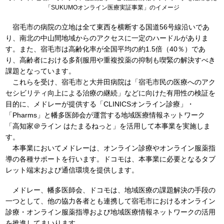
「SUKUMOオンライン医療実証事業」のイメージ
宿毛市の病院の立地は全て東西を横断する国道56号線沿いであ
り、南北の中山間地域からのアクセスに一定のハードルがありま
す。また、宿毛市は高齢化率が全国平均の約1.5倍（40％）であ
り、高齢者における多剤服用や重複投薬の抑制も喫緊の解決すべき
課題となっています。
これらを受け、宿毛市と大井田病院は「宿毛市民の医療へのアク
セシビリティ向上による治療の継続」などに向けた有用性の検証を
目的に、メドレーが提供する「CLINICSオンライン診療」・
「Pharms」と幡多医師会が運営する地域医療情報ネットワーク
「高知家＠ライン はたまるねっと」を活用して本事業を実施しま
す。
本事業においてメドレーは、オンライン診療やオンライン服薬指
導の各種サポートを行います。ドコモは、本事業に必要となるタブ
レット端末および通信環境を提供します。
メドレー、幡多医師会、ドコモは、地域医療の課題解決の手段の
一つとして、他の協力各者とも連携して宿毛市におけるオンライン
診療・オンライン服薬指導および地域医療情報ネットワークの活用
を推進してまいります。