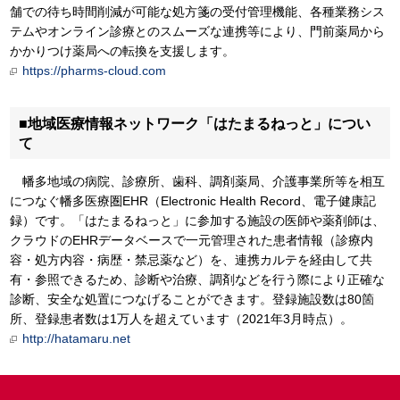
舗での待ち時間削減が可能な処方箋の受付管理機能、各種業務シス
テムやオンライン診療とのスムーズな連携等により、門前薬局から
かかりつけ薬局への転換を支援します。
https://pharms-cloud.com
■地域医療情報ネットワーク「はたまるねっと」につい
て
幡多地域の病院、診療所、歯科、調剤薬局、介護事業所等を相互
につなぐ幡多医療圏EHR（Electronic Health Record、電子健康記
録）です。「はたまるねっと」に参加する施設の医師や薬剤師は、
クラウドのEHRデータベースで一元管理された患者情報（診療内
容・処方内容・病歴・禁忌薬など）を、連携カルテを経由して共
有・参照できるため、診断や治療、調剤などを行う際により正確な
診断、安全な処置につなげることができます。登録施設数は80箇
所、登録患者数は1万人を超えています（2021年3月時点）。
http://hatamaru.net