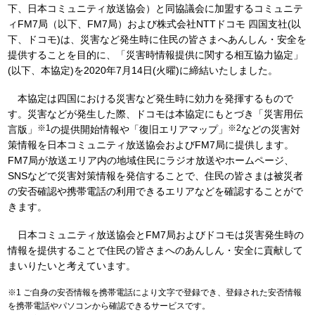
下、日本コミュニティ放送協会）と同協議会に加盟するコミュニテ
ィFM7局（以下、FM7局）および株式会社NTTドコモ 四国支社(以
下、ドコモ)は、災害など発生時に住民の皆さまへあんしん・安全を
提供することを目的に、「災害時情報提供に関する相互協力協定」
(以下、本協定)を2020年7月14日(火曜)に締結いたしました。
本協定は四国における災害など発生時に効力を発揮するもので
す。災害などが発生した際、ドコモは本協定にもとづき「災害用伝
※1
※2
言版」
の提供開始情報や「復旧エリアマップ」
などの災害対
策情報を日本コミュニティ放送協会およびFM7局に提供します。
FM7局が放送エリア内の地域住民にラジオ放送やホームページ、
SNSなどで災害対策情報を発信することで、住民の皆さまは被災者
の安否確認や携帯電話の利用できるエリアなどを確認することがで
きます。
日本コミュニティ放送協会とFM7局およびドコモは災害発生時の
情報を提供することで住民の皆さまへのあんしん・安全に貢献して
まいりたいと考えています。
※1 ご自身の安否情報を携帯電話により文字で登録でき、登録された安否情報
を携帯電話やパソコンから確認できるサービスです。