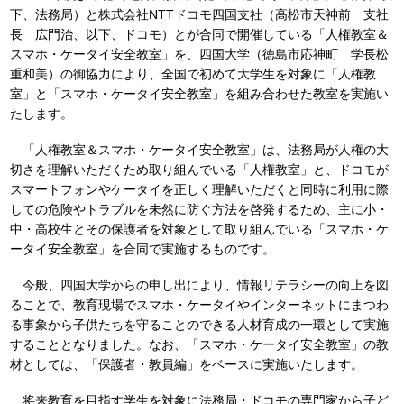
下、法務局）と株式会社NTTドコモ四国支社（高松市天神前 支社
長 広門治、以下、ドコモ）とが合同で開催している「人権教室＆
スマホ・ケータイ安全教室」を、四国大学（徳島市応神町 学長松
重和美）の御協力により、全国で初めて大学生を対象に「人権教
室」と「スマホ・ケータイ安全教室」を組み合わせた教室を実施い
たします。
「人権教室＆スマホ・ケータイ安全教室」は、法務局が人権の大
切さを理解いただくため取り組んでいる「人権教室」と、ドコモが
スマートフォンやケータイを正しく理解いただくと同時に利用に際
しての危険やトラブルを未然に防ぐ方法を啓発するため、主に小・
中・高校生とその保護者を対象として取り組んでいる「スマホ・ケ
ータイ安全教室」を合同で実施するものです。
今般、四国大学からの申し出により、情報リテラシーの向上を図
ることで、教育現場でスマホ・ケータイやインターネットにまつわ
る事象から子供たちを守ることのできる人材育成の一環として実施
することとなりました。なお、「スマホ・ケータイ安全教室」の教
材としては、「保護者・教員編」をベースに実施いたします。
将来教育を目指す学生を対象に法務局・ドコモの専門家から子ど