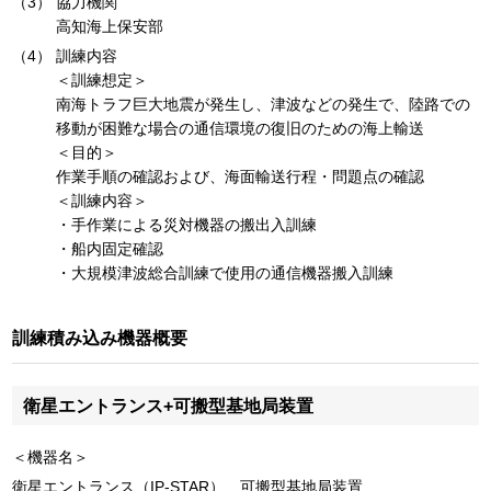
協力機関
高知海上保安部
訓練内容
＜訓練想定＞
南海トラフ巨大地震が発生し、津波などの発生で、陸路での
移動が困難な場合の通信環境の復旧のための海上輸送
＜目的＞
作業手順の確認および、海面輸送行程・問題点の確認
＜訓練内容＞
・手作業による災対機器の搬出入訓練
・船内固定確認
・大規模津波総合訓練で使用の通信機器搬入訓練
訓練積み込み機器概要
衛星エントランス+可搬型基地局装置
＜機器名＞
衛星エントランス（IP-STAR）、可搬型基地局装置