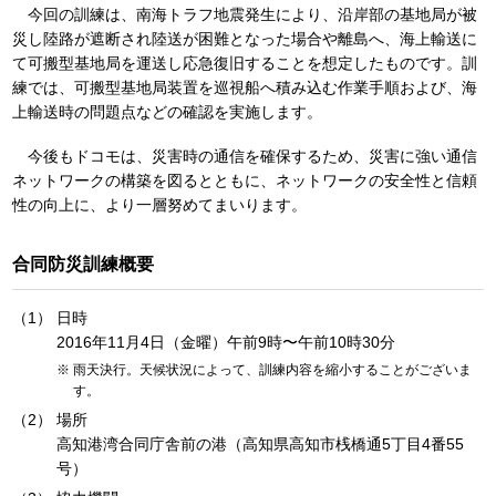
今回の訓練は、南海トラフ地震発生により、沿岸部の基地局が被
災し陸路が遮断され陸送が困難となった場合や離島へ、海上輸送に
て可搬型基地局を運送し応急復旧することを想定したものです。訓
練では、可搬型基地局装置を巡視船へ積み込む作業手順および、海
上輸送時の問題点などの確認を実施します。
今後もドコモは、災害時の通信を確保するため、災害に強い通信
ネットワークの構築を図るとともに、ネットワークの安全性と信頼
性の向上に、より一層努めてまいります。
合同防災訓練概要
日時
2016年11月4日（金曜）午前9時〜午前10時30分
雨天決行。天候状況によって、訓練内容を縮小することがございま
す。
場所
高知港湾合同庁舎前の港（高知県高知市桟橋通5丁目4番55
号）