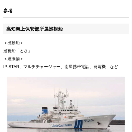
参考
高知海上保安部所属巡視船
＜出動船＞
巡視船「とさ」
＜運搬物＞
IP-STAR、マルチチャージャー、衛星携帯電話、発電機 など