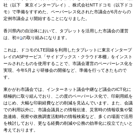
社（以下 東京インタープレイ）、株式会社NTTドコモ（以下ドコ
モ）で準備をすすめた、ペーパーレス化された市議会が6月からの
定例市議会より開始することになりました。
香川県内の自治体において、タブレットを活用した市議会の運営
は、初
の取り組みになります。
※
1
これは、ドコモのLTE回線を利用したタブレットに東京インタープ
レイのASPサービス「サイドブックス・クラウド本棚」をインスト
ールされたものを使用することで、市議会運営のペーパーレス化を
実現、今年5月より研修会の開催など、準備を行ってきたもので
す。
東かがわ市議会では、インターネット議会中継など議会のICT化に
積極的に取り組んでおり、この度のペーパーレス化で、印刷用紙を
はじめ、大幅な印刷経費などの削減を見込んでいます。また、会議
での利用以外に、市議会議員との情報伝達、災害時の情報収集や緊
急連絡、視察や政務調査活動時の情報検索など、多くの場面で活用
を検討しており、更なる経費の削減や公務の効率化に役立てたいと
考えております。