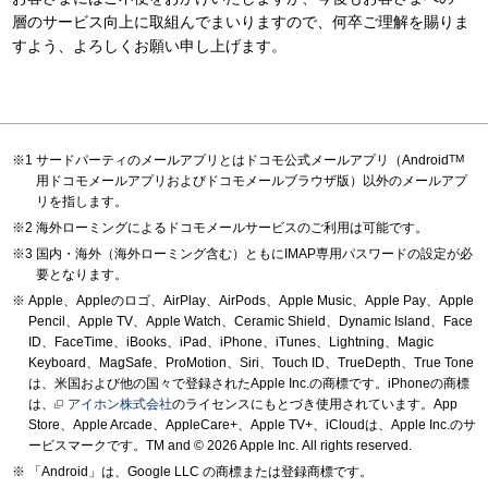
層のサービス向上に取組んでまいりますので、何卒ご理解を賜りま
すよう、よろしくお願い申し上げます。
サードパーティのメールアプリとはドコモ公式メールアプリ（Android
TM
用ドコモメールアプリおよびドコモメールブラウザ版）以外のメールアプ
リを指します。
海外ローミングによるドコモメールサービスのご利用は可能です。
国内・海外（海外ローミング含む）ともにIMAP専用パスワードの設定が必
要となります。
Apple、Appleのロゴ、AirPlay、AirPods、Apple Music、Apple Pay、Apple
Pencil、Apple TV、Apple Watch、Ceramic Shield、Dynamic Island、Face
ID、FaceTime、iBooks、iPad、iPhone、iTunes、Lightning、Magic
Keyboard、MagSafe、ProMotion、Siri、Touch ID、TrueDepth、True Tone
は、米国および他の国々で登録されたApple Inc.の商標です。iPhoneの商標
は、
アイホン株式会社
のライセンスにもとづき使用されています。App
Store、Apple Arcade、AppleCare+、Apple TV+、iCloudは、Apple Inc.のサ
ービスマークです。TM and © 2026 Apple Inc.
All rights reserved.
「Android」は、Google LLC の商標または登録商標です。