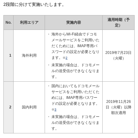
2段階に分けて実施いたします。
適用時期（予
No.
利用エリア
実施内容
定）
海外からWi-Fi経由でドコモ
メールサービスをご利用いた
だくためには、IMAP専用パ
スワードの設定が必要となり
2019年7月23日
1
海外利用
ます。
※
2
（火曜）
未実施の場合は、ドコモメー
ルの送受信ができなくなりま
す。
国内においてもドコモメール
サービスをご利用いただくた
めには、IMAP専用パスワー
2019年11月26
ドの設定が必要となります。
2
国内利用
日（火曜）以降
※
3
順次適用
未実施の場合は、ドコモメー
ルの送受信ができなくなりま
す。