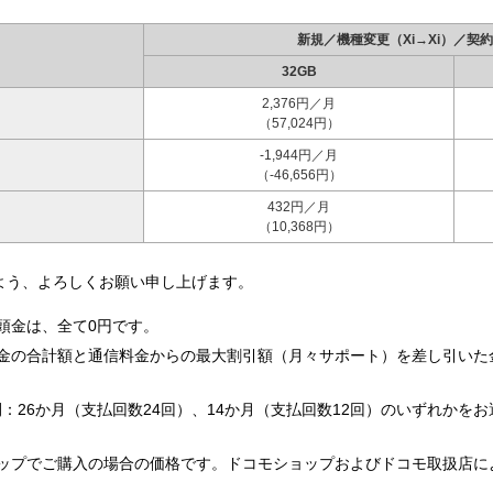
新規／機種変更（Xi→Xi）／契約
32GB
2,376円／月
（57,024円）
-1,944円／月
（-46,656円）
432円／月
（10,368円）
よう、よろしくお願い申し上げます。
頭金は、全て0円です。
金の合計額と通信料金からの最大割引額（月々サポート）を差し引いた
：26か月（支払回数24回）、14か月（支払回数12回）のいずれかを
ップでご購入の場合の価格です。ドコモショップおよびドコモ取扱店に