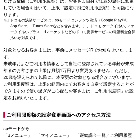
だける金額（ご利用限度額）は、お客さま自身で任意の金額に変更
している場合を除いて、上限（設定可能ご利用限度額）と同額にな
ります。
ドコモの決済サービスは、spモード コンテンツ決済（Google Play
TM
、
App Store、 iTunes Storeなどを含みます。）、ドコモ ケータイ払い、dケ
ータイ払いプラス、dマーケットなどのドコモ提供サービスの電話料金合算
払いが対象です。
対象となるお客さまには、事前にメッセージRでお知らせいたしま
す。
未成年およびご利用者情報として当社に登録されている年齢が未成
年者のお客さまの上限は月額1万円より変更ありません。ただし、
20歳を迎えられて以降に、本変更の対象となる場合がございます。
ご利用限度額は、上限の範囲内にてお客さま自身で設定することが
できますので使い過ぎがご心配なお客さまは「ご利用限度額」の設
定をお願いいたします。
ご利用限度額の設定変更画面へのアクセス方法
spモードから
「dメニュー」→「マイメニュー」→「継続課金一覧／ご利用履歴