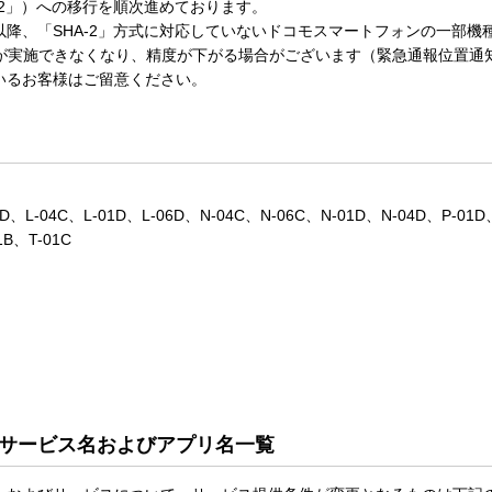
-2」）への移行を順次進めております。
曜）以降、「SHA-2」方式に対応していないドコモスマートフォンの一部
位が実施できなくなり、精度が下がる場合がございます（緊急通報位置通
いるお客様はご留意ください。
1D、L-04C、L-01D、L-06D、N-04C、N-06C、N-01D、N-04D、P-01D
1B、T-01C
サービス名およびアプリ名一覧