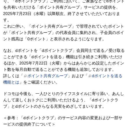
り、「dポイントクラブ」ご利用において、ご家族などでdポイント
を共有いただける「ポイント共有グループ」サービスの提供を、
2025年7月23日（水曜）以降順次、終了させていただいておりま
す。
これに伴い、「ポイント共有グループ」で管理されていたポイント
が「ポイント共有グループ」の代表会員に集約され、子会員のポイ
ント残高は「0ポイント」と表示されるようになります。
なお、dポイントを「dポイントクラブ」会員同士で送る／受け取る
ことができる「dポイントを送る」機能は引き続きご利用いただけ
るほか、2025年7月22日（火曜）からはあらかじめ設定したポイン
ト数を毎月自動で送ることができる機能も追加しております。
詳しくは「
ポイント共有グループ
」および「
dポイントを送る
機能とは
」をご確認ください。
ドコモは今後も、一人ひとりのライフスタイルに寄り添い、あんし
んして楽しくおトクにご利用いただけるよう、「dポイントクラ
ブ」とdポイントのさらなる充実をめざしてまいります。
＜参考：「dポイントクラブ」のサービス内容の変更および一部サ
ービスの提供終了について＞