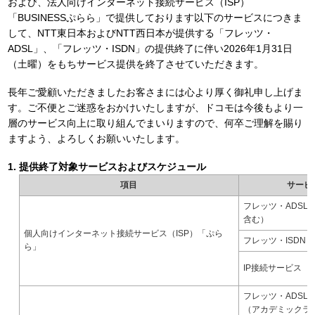
および、法人向けインターネット接続サービス（ISP）
「BUSINESSぷらら」で提供しております以下のサービスにつきま
して、NTT東日本およびNTT西日本が提供する「フレッツ・
ADSL」、「フレッツ・ISDN」の提供終了に伴い2026年1月31日
（土曜）をもちサービス提供を終了させていただきます。
長年ご愛顧いただきましたお客さまには心より厚く御礼申し上げま
す。ご不便とご迷惑をおかけいたしますが、ドコモは今後もより一
層のサービス向上に取り組んでまいりますので、何卒ご理解を賜り
ますよう、よろしくお願いいたします。
提供終了対象サービスおよびスケジュール
項目
サービ
フレッツ・ADSL
含む）
個人向けインターネット接続サービス（ISP）「ぷら
フレッツ・ISDN
ら」
IP接続サービス
フレッツ・ADSL
（アカデミックラ