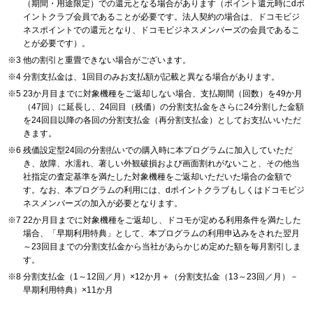
（期間・用途限定）での還元となる場合があります（ポイント還元時にdポ
イントクラブ会員であることが必要です。法人契約の場合は、ドコモビジ
ネスポイントでの還元となり、ドコモビジネスメンバーズの会員であるこ
とが必要です）。
他の割引と重畳できない場合がございます。
分割支払金は、1回目のみお支払額が記載と異なる場合があります。
23か月目までに対象機種をご返却しない場合、支払期間（回数）を49か月
（47回）に延長し、24回目（残価）の分割支払金をさらに24分割した金額
を24回目以降の各回の分割支払金（再分割支払金）としてお支払いいただ
きます。
残価設定型24回の分割払いでの購入時に本プログラムに加入していただ
き、故障、水濡れ、著しい外観破損および画面割れがないこと、その他当
社指定の査定基準を満たした対象機種をご返却いただいた場合の金額で
す。なお、本プログラムの利用には、dポイントクラブもしくはドコモビジ
ネスメンバーズの加入が必要となります。
22か月目までに対象機種をご返却し、ドコモが定める利用条件を満たした
場合、「早期利用特典」として、本プログラムの利用申込みをされた翌月
～23回目までの分割支払金から当社があらかじめ定めた額を毎月割引しま
す。
分割支払金（1～12回／月）×12か月＋（分割支払金（13～23回／月）－
早期利用特典）×11か月