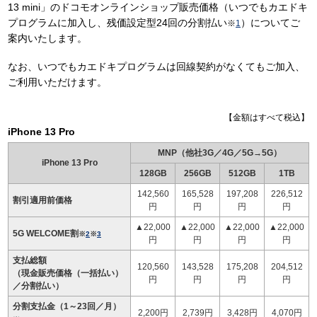
13 mini」のドコモオンラインショップ販売価格（いつでもカエドキ
プログラムに加入し、残価設定型24回の分割払い
）についてご
※
1
案内いたします。
なお、いつでもカエドキプログラムは回線契約がなくてもご加入、
ご利用いただけます。
【金額はすべて税込】
iPhone 13 Pro
MNP（他社3G／4G／5G→5G）
iPhone 13 Pro
128GB
256GB
512GB
1TB
142,560
165,528
197,208
226,512
割引適用前価格
円
円
円
円
▲22,000
▲22,000
▲22,000
▲22,000
5G WELCOME割
※
2
※
3
円
円
円
円
支払総額
120,560
143,528
175,208
204,512
（現金販売価格（一括払い）
円
円
円
円
／分割払い）
分割支払金（1～23回／月）
2,200円
2,739円
3,428円
4,070円