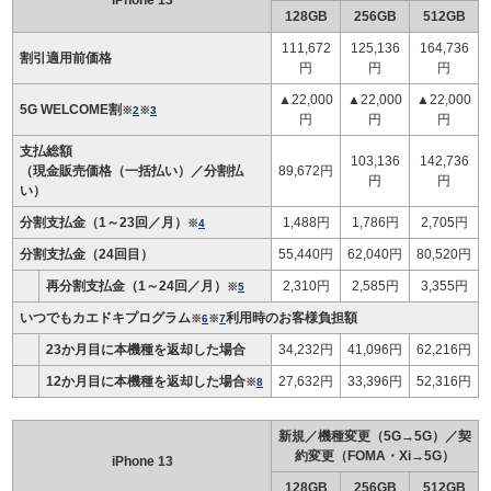
iPhone 13
128GB
256GB
512GB
111,672
125,136
164,736
割引適用前価格
円
円
円
▲22,000
▲22,000
▲22,000
5G WELCOME割
※
2
※
3
円
円
円
支払総額
103,136
142,736
（現金販売価格（一括払い）／分割払
89,672円
円
円
い）
分割支払金（1～23回／月）
1,488円
1,786円
2,705円
※
4
分割支払金（24回目）
55,440円
62,040円
80,520円
再分割支払金（1～24回／月）
2,310円
2,585円
3,355円
※
5
いつでもカエドキプログラム
利用時のお客様負担額
※
6
※
7
23か月目に本機種を返却した場合
34,232円
41,096円
62,216円
12か月目に本機種を返却した場合
27,632円
33,396円
52,316円
※
8
新規／機種変更（5G→5G）／契
約変更（FOMA・Xi→5G）
iPhone 13
128GB
256GB
512GB