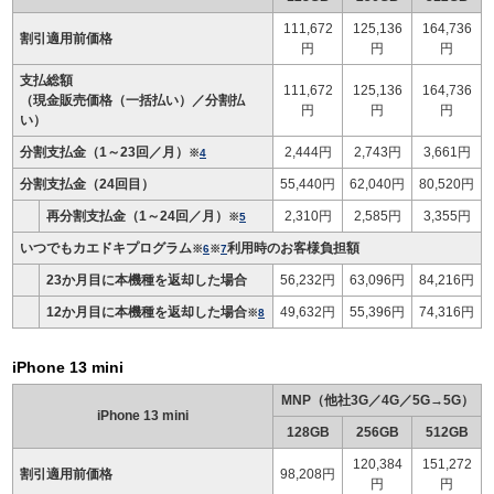
111,672
125,136
164,736
割引適用前価格
円
円
円
支払総額
111,672
125,136
164,736
（現金販売価格（一括払い）／分割払
円
円
円
い）
分割支払金（1～23回／月）
2,444円
2,743円
3,661円
※
4
分割支払金（24回目）
55,440円
62,040円
80,520円
再分割支払金（1～24回／月）
2,310円
2,585円
3,355円
※
5
いつでもカエドキプログラム
利用時のお客様負担額
※
6
※
7
23か月目に本機種を返却した場合
56,232円
63,096円
84,216円
12か月目に本機種を返却した場合
49,632円
55,396円
74,316円
※
8
iPhone 13 mini
MNP（他社3G／4G／5G→5G）
iPhone 13 mini
128GB
256GB
512GB
120,384
151,272
割引適用前価格
98,208円
円
円