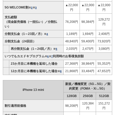
▲22,000
▲22,000
▲22,000
5G WELCOME割
※
2
※
3
円
円
円
支払総額
129,272
（現金販売価格（一括払い）／分割払
76,208円
98,384円
円
い）
分割支払金（1～23回／月）
1,189円
1,694円
2,406円
※
4
分割支払金（24回目）
48,840円
59,400円
73,920円
再分割支払金（1～24回／月）
2,035円
2,475円
3,080円
※
5
いつでもカエドキプログラム
利用時のお客様負担額
※
6
※
7
23か月目に本機種を返却した場合
27,368円
38,984円
55,352円
12か月目に本機種を返却した場合
21,868円
33,484円
47,652円
※
8
新規／機種変更（5G→5G）／契
約変更（FOMA・Xi→5G）
iPhone 13 mini
128GB
256GB
512GB
120,384
151,272
割引適用前価格
98,208円
円
円