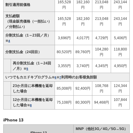
165,528
182,160
213,048
243,144
割引適用前価格
円
円
円
円
支払総額
165,528
182,160
213,048
243,144
（現金販売価格（一括払い）
円
円
円
円
／分割払い）
分割支払金（1～23回／月）
3,696円
4,017円
4,729円
5,406円
※
4
104,280
118,800
分割支払金（24回目）
80,520円
89,760円
円
円
再分割支払金（1～24回
3,355円
3,740円
4,345円
4,950円
／月）
※
5
いつでもカエドキプログラム
利用時のお客様負担額
※
6
※
7
23か月目に本機種を返却
108,768
124,344
85,008円
92,400円
した場合
円
円
12か月目に本機種を返却
107,844
75,108円
80,300円
94,468円
した場合
円
※
8
iPhone 13
MNP（他社3G／4G／5G→5G）