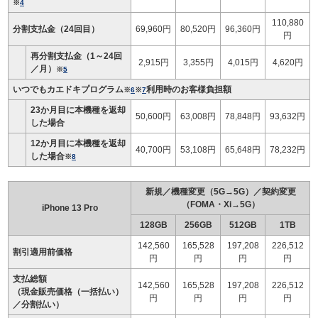
※
4
110,880
分割支払金（24回目）
69,960円
80,520円
96,360円
円
再分割支払金（1～24回
2,915円
3,355円
4,015円
4,620円
／月）
※
5
いつでもカエドキプログラム
利用時のお客様負担額
※
6
※
7
23か月目に本機種を返却
50,600円
63,008円
78,848円
93,632円
した場合
12か月目に本機種を返却
40,700円
53,108円
65,648円
78,232円
した場合
※
8
新規／機種変更（5G→5G）／契約変更
（FOMA・Xi→5G）
iPhone 13 Pro
128GB
256GB
512GB
1TB
142,560
165,528
197,208
226,512
割引適用前価格
円
円
円
円
支払総額
142,560
165,528
197,208
226,512
（現金販売価格（一括払い）
円
円
円
円
／分割払い）