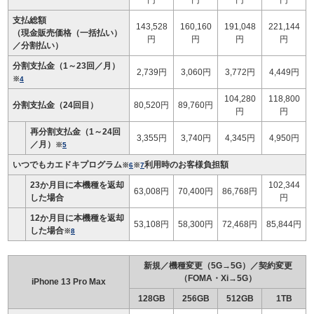
円
円
円
円
支払総額
143,528
160,160
191,048
221,144
（現金販売価格（一括払い）
円
円
円
円
／分割払い）
分割支払金（1～23回／月）
2,739円
3,060円
3,772円
4,449円
※
4
104,280
118,800
分割支払金（24回目）
80,520円
89,760円
円
円
再分割支払金（1～24回
3,355円
3,740円
4,345円
4,950円
／月）
※
5
いつでもカエドキプログラム
利用時のお客様負担額
※
6
※
7
23か月目に本機種を返却
102,344
63,008円
70,400円
86,768円
した場合
円
12か月目に本機種を返却
53,108円
58,300円
72,468円
85,844円
した場合
※
8
新規／機種変更（5G→5G）／契約変更
（FOMA・Xi→5G）
iPhone 13 Pro Max
128GB
256GB
512GB
1TB