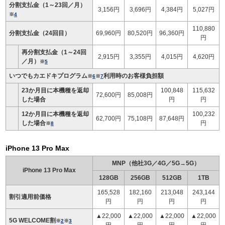
分割支払金（1～23回／月）
3,156円
3,696円
4,384円
5,027円
※
4
110,880
分割支払金（24回目）
69,960円
80,520円
96,360円
円
再分割支払金（1～24回
2,915円
3,355円
4,015円
4,620円
／月）
※
5
いつでもカエドキプログラム
利用時のお客様負担額
※
6
※
7
23か月目に本機種を返却
100,848
115,632
72,600円
85,008円
した場合
円
円
12か月目に本機種を返却
100,232
62,700円
75,108円
87,648円
した場合
円
※
8
iPhone 13 Pro Max
MNP（他社3G／4G／5G→5G）
iPhone 13 Pro Max
128GB
256GB
512GB
1TB
165,528
182,160
213,048
243,144
割引適用前価格
円
円
円
円
▲22,000
▲22,000
▲22,000
▲22,000
5G WELCOME割
※
2
※
3