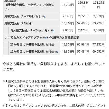
支払総額
120,384
151,272
（現金販売価格（一括払い）／分割払
98,208円
円
円
い）
分割支払金（1～23回／月）
2,146円
2,651円
3,363円
※
4
分割支払金（24回目）
48,840円
59,400円
73,920円
再分割支払金（1～24回／月）
2,035円
2,475円
3,080円
※
5
いつでもカエドキプログラム
利用時のお客様負担額
※
6
※
7
23か月目に本機種を返却した場合
49,368円
60,984円
77,352円
12か月目に本機種を返却した場合
43,868円
55,484円
69,652円
※
8
今後とも弊社の商品をご愛顧賜りますよう、よろしくお願い申し上
げます。
割賦販売契約または個別信用購入あっせん契約に基づく分割払いで、支払
回数を24回とするもののうち、対象機種の残価を当社があらかじめ設定
し、1回目～23回目までは当該対象機種の支払総額から残価を差し引いた
額について分割でお支払いただき、24回目に残価をお支払いいただく方式
をいいます。
ドコモオンラインショップでのご購入の場合、ご購入の翌々月にdポイント