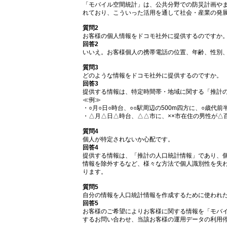
「モバイル空間統計」は、公共分野での防災計画や
れており、こういった活用を通して社会・産業の発
質問2
お客様の個人情報をドコモ社外に提供するのですか
回答2
いいえ。お客様個人の携帯電話の位置、年齢、性別
質問3
どのような情報をドコモ社外に提供するのですか。
回答3
提供する情報は、特定時間帯・地域に関する「推計
≪例≫
・○月○日○時台、○○駅周辺の500m四方に、○歳代前
・△月△日△時台、△△市に、××市在住の男性が△
質問4
個人が特定されないか心配です。
回答4
提供する情報は、「推計の人口統計情報」であり、個
情報を除外するなど、様々な方法で個人識別性を失
ります。
質問5
自分の情報を人口統計情報を作成するために使われ
回答5
お客様のご希望によりお客様に関する情報を「モバ
するお問い合わせ、当該お客様の運用データの利用