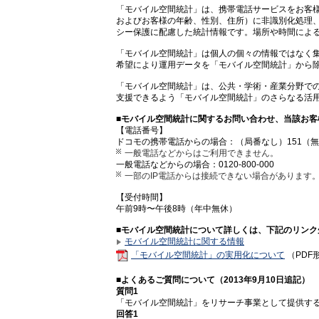
「モバイル空間統計」は、携帯電話サービスをお客
およびお客様の年齢、性別、住所）に非識別化処理
シー保護に配慮した統計情報です。場所や時間によ
「モバイル空間統計」は個人の個々の情報ではなく
希望により運用データを「モバイル空間統計」から
「モバイル空間統計」は、公共・学術・産業分野で
支援できるよう「モバイル空間統計」のさらなる活
■モバイル空間統計に関するお問い合わせ、当該お客
【電話番号】
ドコモの携帯電話からの場合：（局番なし）151（
一般電話などからはご利用できません。
一般電話などからの場合：0120-800-000
一部のIP電話からは接続できない場合があります
【受付時間】
午前9時〜午後8時（年中無休）
■モバイル空間統計について詳しくは、下記のリンク
モバイル空間統計に関する情報
「モバイル空間統計」の実用化について
（PDF形
■よくあるご質問について（2013年9月10日追記）
質問1
「モバイル空間統計」をリサーチ事業として提供す
回答1