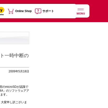
Online Shop
サポート
MENU
デート一時中断の
2009年5月18日
のmicroSDが認識で
04A」のソフトウェアア
します。
り、大変申し訳ございま