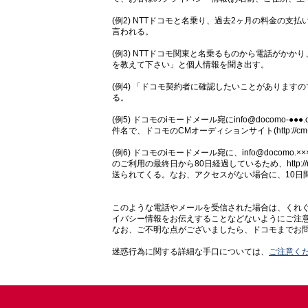
(例2) NTTドコモと名乗り、過去2ヶ月の料金の
言われる。
(例3) NTTドコモ関東と名乗るものから電話がか
を教えて下さい」と個人情報を聞き出す。
(例4) 「ドコモ契約者に確認したいことがあります
る。
(例5) ドコモのiモードメール宛にinfo@docomo-●
件名で、ドコモのCMオーディションサイト(http://c
(例6) ドコモのiモードメール宛に、info@docomo
のご利用の最終日から80日経過しているため、http://my
送られてくる。なお、アクセスがない場合に、10日
このような電話やメールを受信された場合は、くれ
イバシー情報をお伝えすることなどないようにご注
なお、ご不明な点がございましたら、ドコモまでお
迷惑行為に関する詳細な手口については、
ご注意く