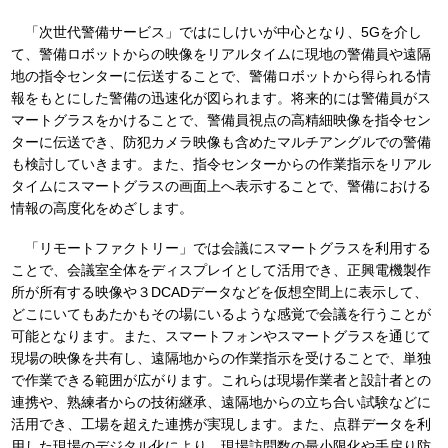
「次世代警備サービス」ではにしけいが中心となり、5Gを介し
て、警備ロボットからの映像をリアルタイムに現地の警備員や遠隔
地の指令センターに伝送することで、警備ロボットから得られる情
報をもとにした警備の迅速化が図られます。将来的には警備員がス
マートグラスをかけることで、警備員視点の高精細映像を指令セン
ターに伝送でき、防犯カメラ映像も含めたマルチアングルでの警備
も検討していきます。また、指令センターからの作業指示をリアル
タイムにスマートグラスの画面上へ表示することで、警備における
情報の高度化をめざします。
「リモートファクトリー」では会議にスマートグラスを利用する
ことで、会議室全体をディスプレイとして活用でき、正興電機製作
所が所有する映像や３DCADデータなどを仮想空間上に表示して、
どこにいてもあたかもその場にいるような感覚で会議を行うことが
可能となります。また、スマートフォンやスマートグラスを通じて
現場の映像を共有し、遠隔地からの作業指示を受けることで、単独
で作業できる範囲が広がります。これらは現場作業者と設計者との
連携や、熟練者からの技術継承、遠隔地からの立ち合い試験などに
活用でき、工場を超えた連携が実現します。また、点群データを利
用した現場のデジタル化により、現場訪問数の最小限化や手戻り防