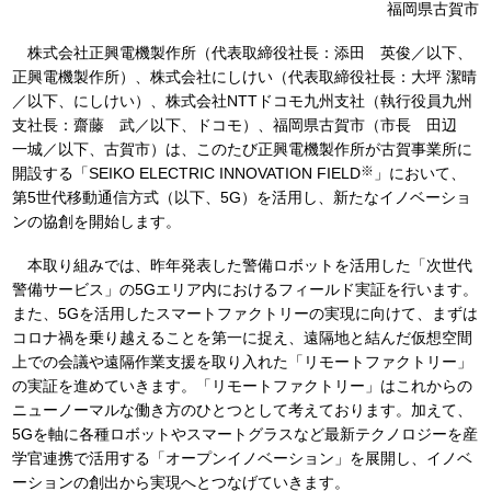
福岡県古賀市
株式会社正興電機製作所（代表取締役社長：添田 英俊／以下、
正興電機製作所）、株式会社にしけい（代表取締役社長：大坪 潔晴
／以下、にしけい）、株式会社NTTドコモ九州支社（執行役員九州
支社長：齋藤 武／以下、ドコモ）、福岡県古賀市（市長 田辺
一城／以下、古賀市）は、このたび正興電機製作所が古賀事業所に
※
開設する「SEIKO ELECTRIC INNOVATION FIELD
」において、
第5世代移動通信方式（以下、5G）を活用し、新たなイノベーショ
ンの協創を開始します。
本取り組みでは、昨年発表した警備ロボットを活用した「次世代
警備サービス」の5Gエリア内におけるフィールド実証を行います。
また、5Gを活用したスマートファクトリーの実現に向けて、まずは
コロナ禍を乗り越えることを第一に捉え、遠隔地と結んだ仮想空間
上での会議や遠隔作業支援を取り入れた「リモートファクトリー」
の実証を進めていきます。「リモートファクトリー」はこれからの
ニューノーマルな働き方のひとつとして考えております。加えて、
5Gを軸に各種ロボットやスマートグラスなど最新テクノロジーを産
学官連携で活用する「オープンイノベーション」を展開し、イノベ
ーションの創出から実現へとつなげていきます。