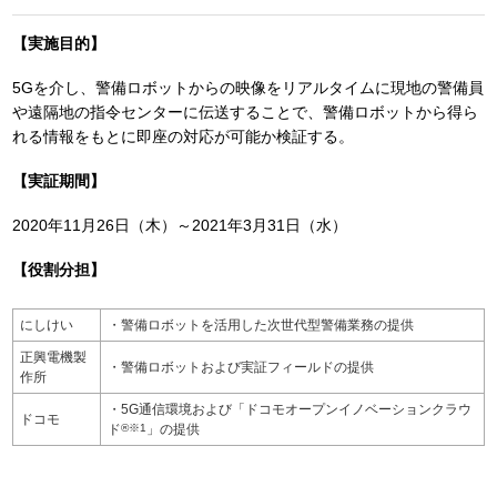
【実施目的】
5Gを介し、警備ロボットからの映像をリアルタイムに現地の警備員
や遠隔地の指令センターに伝送することで、警備ロボットから得ら
れる情報をもとに即座の対応が可能か検証する。
【実証期間】
2020年11月26日（木）～2021年3月31日（水）
【役割分担】
にしけい
・警備ロボットを活用した次世代型警備業務の提供
正興電機製
・警備ロボットおよび実証フィールドの提供
作所
・5G通信環境および「ドコモオープンイノベーションクラウ
ドコモ
ド
®
※1
」の提供