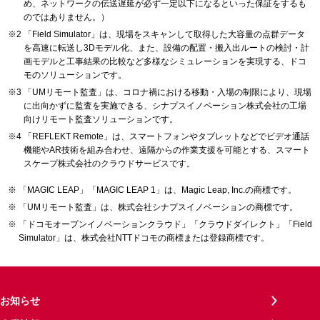
め、ネットワークの伝送遅延が必ず一定以下になるといった保証をするも
のではありません。）
「Field Simulator」は、現場をスキャンして取得した大容量の点群データ
を高速に転送し3Dモデル化、また、設備の配置・搬入出ルートの検討・計
画モデルと工事結果の比較など多様なシミュレーションを実現する、ドコ
モのソリューションです。
「UMリモート監査」は、コロナ禍における移動・入場の制限により、現場
に出向かずに監査を実施できる、シナプスイノベーション株式会社の工場
向けリモート監査ソリューションです。
「REFLEKT Remote」は、スマートフォンやタブレットなどでビデオ通話
機能やAR技術を組み合わせ、遠隔からの作業支援を可能とする、スマート
スケープ株式会社のクラウドサービスです。
「MAGIC LEAP」「MAGIC LEAP 1」は、Magic Leap, Inc.の商標です。
「UMリモート監査」は、株式会社シナプスイノベーションの商標です。
「ドコモオープンイノベーションクラウド」「クラウドダイレクト」「Field
Simulator」は、株式会社NTTドコモの商標または登録商標です。
お知らせ