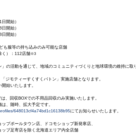
21日開始）
28日開始）
28日開始）
子ども服等の持ち込みのみ可能な店舗
く）：112店舗
※3
」の活動を通じて、地域のコミュニティづくりと地球環境の維持に取
、「ジモティーすくすくバトン」実施店舗となります。
い開始いたします。
では、回収BOXでの不用品回収のみ実施いたします。
舗は、随時、拡大予定です。
jp/profiles/648013cf4a74bd1c16138b95
にてお知らせいたします。
モショップポールタウン店、ドコモショップ新発寒店、
ョップ足寄店を除く北海道エリア内全店舗