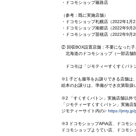
・ドコモショップ篠路店
（参考：既に実施店舗）
・ドコモショップ札幌店（2022年1月
・ドコモショップ南郷店（2022年9月
・ドコモショップ苗穂店（2022年9月
② 回収BOX設置店舗：不要になった
北海道のドコモショップ（一部店舗除
ドコモは「ジモティーすくすくバトン
※1 子ども服等をお譲りできる店舗は
絵本のお譲りは、準備ができ次第取扱
※2 「すくすくバトン」実施店舗以外
「ジモティーすくすくバトン」実施店
ジモティーサイト内の
https://jmty.
※3 ドコモショップAPiA店、ドコ
ドコモショップようてい店、ドコモシ