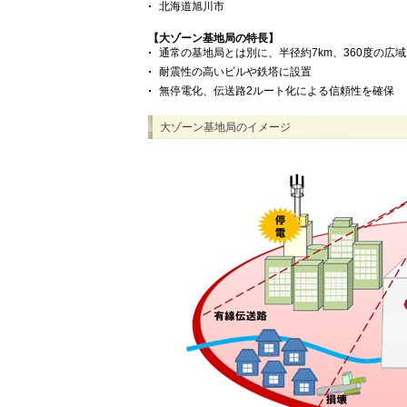
北海道旭川市
【大ゾーン基地局の特長】
通常の基地局とは別に、半径約7km、360度の広
耐震性の高いビルや鉄塔に設置
無停電化、伝送路2ルート化による信頼性を確保
大ゾーン基地局のイメージ