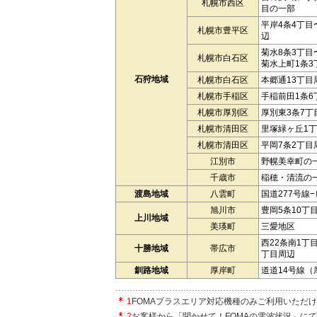
札幌市西区
目の一部
平岸4条4丁目
札幌市豊平区
辺
菊水8条3丁目
札幌市白石区
菊水上町1条3
石狩地域
札幌市白石区
本郷通13丁目
札幌市手稲区
手稲前田1条6
札幌市厚別区
厚別東3条7丁
札幌市清田区
里塚緑ヶ丘1
札幌市清田区
平岡7条2丁目
江別市
野幌美幸町の
千歳市
稲穂・清流の
渡島地域
八雲町
国道277号線
旭川市
豊岡5条10丁
上川地域
美瑛町
三愛地区
西22条南1丁
十勝地域
帯広市
丁目周辺
釧路地域
厚岸町
道道14号線（
1
FOMAプラスエリア対応機種のみご利用いただ
2
お客様から「聞かせて！FOMAの電波状況」に