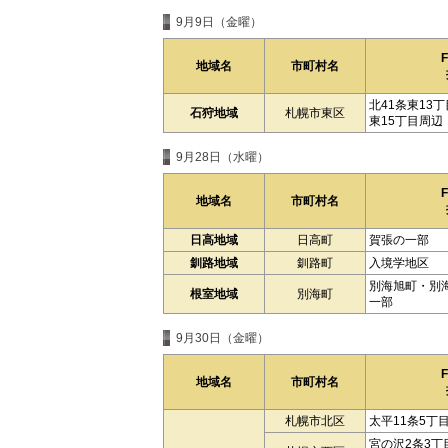
9月9日（金曜）
地域名
市町村名
北41条東13
石狩地域
札幌市東区
東15丁目周辺
9月28日（水曜）
地域名
市町村名
日高地域
日高町
賀張の一部
釧路地域
釧路町
入境学地区
別海旭町・別
根室地域
別海町
一部
9月30日（金曜）
地域名
市町村名
札幌市北区
太平11条5丁
宮の沢2条3丁