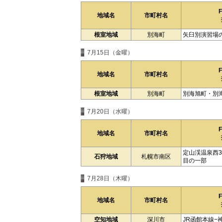
地域名
市町村名
根室地域
別海町
矢臼別演習場
7月15日（金曜）
地域名
市町村名
根室地域
別海町
別海旭町・別
7月20日（水曜）
地域名
市町村名
定山渓温泉西
石狩地域
札幌市南区
目の一部
7月28日（木曜）
地域名
市町村名
空知地域
深川市
JR函館本線−