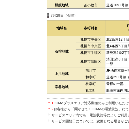
胆振地域
苫小牧市
道道1091号
7月29日（金曜）
地域名
市町村名
札幌市中央区
北2条東12丁
札幌市中央区
北4条西5丁目
石狩地域
札幌市手稲区
新発寒5条2丁
清田1条3丁目
札幌市清田区
一部
旭川市
JR函館本線−
上川地域
和寒町
道道251号線
枝幸町
音標の一部
宗谷地域
礼文町
船泊村遠内周
1
FOMAプラスエリア対応機種のみご利用いただ
2
お客様から「聞かせて！FOMAの電波状況」に
サービスエリア内でも、電波状況等によりご利用
サービス開始日については、変更となる場合がご