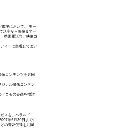
ツ市場において、iモー
て活字から映像まで一
し、携帯電話向け映像コ
ーディーに実現してまい
映像コンテンツを共同
リジナル映像コンテン
のドコモの参画を検討
ービスを、ヘラルド・
07年6月30日までに
などの普及促進を共同