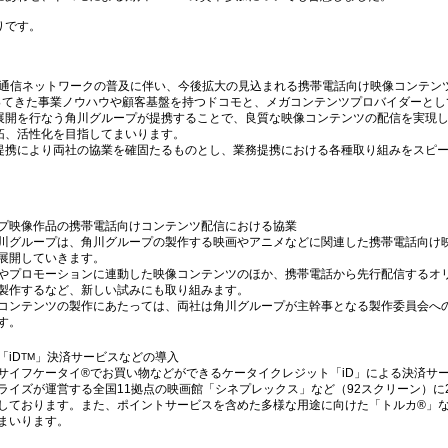
りです。
高速通信ネットワークの普及に伴い、今後拡大の見込まれる携帯電話向け映像コンテン
ってきた事業ノウハウや顧客基盤を持つドコモと、メガコンテンツプロバイダーとし
展開を行なう角川グループが提携することで、良質な映像コンテンツの配信を実現
拓、活性化を目指してまいります。
提携により両社の協業を確固たるものとし、業務提携における各種取り組みをスピ
プ映像作品の携帯電話向けコンテンツ配信における協業
川グループは、角川グループの製作する映画やアニメなどに関連した携帯電話向け
展開していきます。
やプロモーションに連動した映像コンテンツのほか、携帯電話から先行配信するオ
製作するなど、新しい試みにも取り組みます。
コンテンツの製作にあたっては、両社は角川グループが主幹事となる製作委員会へ
す。
iD
」決済サービスなどの導入
TM
サイフケータイ®でお買い物などができるケータイクレジット「iD」による決済サ
ライズが運営する全国11拠点の映画館「シネプレックス」など（92スクリーン）に20
しております。また、ポイントサービスを含めた多様な用途に向けた「トルカ®」
まいります。