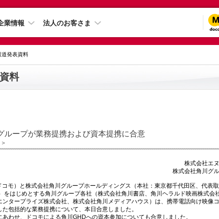
企業情報
法人のお客さま
 報道発表資料
資料
グループが業務提携および資本提携に合意
日＞
株式会社エ
株式会社角川グ
下ドコモ）と株式会社角川グループホールディングス（本社：東京都千代田区、代表取
D）をはじめとする角川グループ各社（株式会社角川書店、角川ヘラルド映画株式会
エンタープライズ株式会社、株式会社角川メディアハウス）は、携帯電話向け映像
した包括的な業務提携について、本日合意しました。
にあわせ、ドコモによる角川GHDへの資本参加についても合意しました。