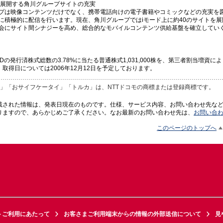
で展開する角川グループサイトの充実
プは映像コンテンツだけでなく、携帯電話向けの電子書籍やコミックなどの充実を
に積極的に配信を行います。現在、角川グループではiモード上に約40のサイトを
会にサイト間シナジーを高め、総合的なモバイルコンテンツ供給基盤を確立してい
Dの発行済株式総数の3.78%に当たる普通株式1,031,000株を、第三者割当増資に
取得日については2006年12月12日を予定しております。
iD」「おサイフケータイ」「トルカ」は、NTTドコモの商標または登録商標です。
載された情報は、発表日現在のものです。仕様、サービス内容、お問い合わせ先な
りますので、あらかじめご了承ください。なお最新のお問い合わせ先は、
お問い合
このページのトップへ
トご利用にあたって
お客さまご利用端末からの情報の外部送信について
見