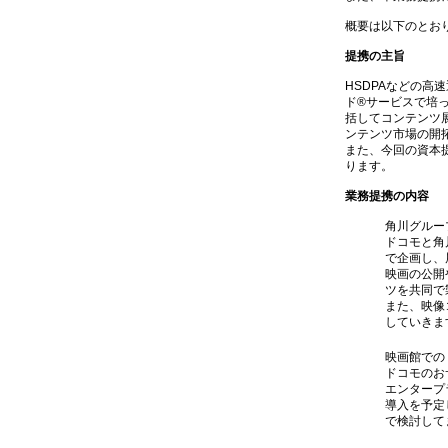
概要は以下のとお
提携の主旨
HSDPAなどの
ド®サービスで培
括してコンテンツ
ンテンツ市場の開
また、今回の資本
ります。
業務提携の内容
角川グルー
ドコモと角
で企画し、
映画の公開
ツを共同で
また、映像
していきま
映画館での「
ドコモのお
エンタープ
導入を予定
で検討して