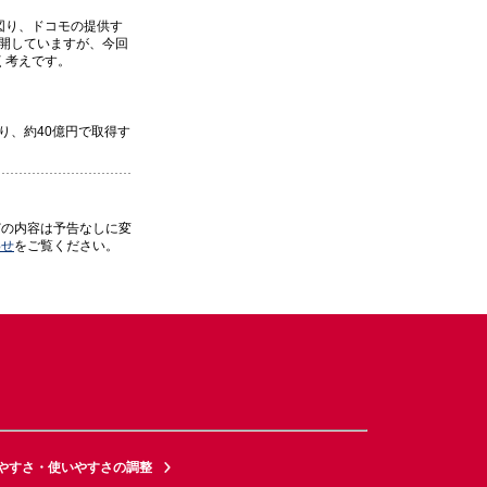
図り、ドコモの提供す
展開していますが、今回
く考えです。
より、約40億円で取得す
どの内容は予告なしに変
わせ
をご覧ください。
やすさ・使いやすさの調整