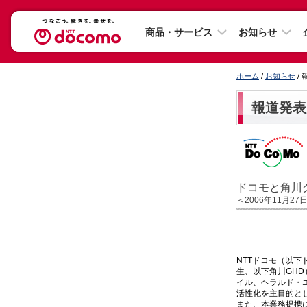
商品・サービス
お知らせ
ホーム
/
お知らせ
/
報道発表
ドコモと角川
＜2006年11月27
NTTドコモ（以
生、以下角川GH
イル、ヘラルド・
活性化を主目的と
また、本業務提携