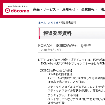
商品・サービス
お知らせ
企業情報
法
ホーム
/
お知らせ
/ 報道発表資料
報道発表資料
FOMA®「SO902iWP+」を発売
＜2006年6月27日＞
NTTドコモグループ9社（以下ドコモ）は、FOMA
「DCMX®」のiアプリ®をプリインストールしたFOMA
【SO902iWP+の主な特長】
FOMA初の防水仕様
1メートルの水深に30分間放置しても本体内部
は流水で洗い流すことが可能。
スティックスタイル＆デュアルフロントデザ
スティックスタイル形状を採用し、背面のカ
アクティブホルダを同梱
ベルトやカバンなどに取り付けて持ち運びが
体操作が可能。