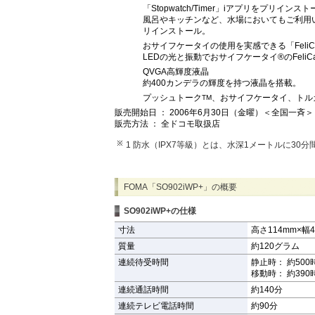
「Stopwatch/Timer」iアプリをプリインスト
風呂やキッチンなど、水場においてもご利用
リインストール。
おサイフケータイの使用を実感できる「Feli
LEDの光と振動でおサイフケータイ®のFeli
QVGA高輝度液晶
約400カンデラの輝度を持つ液晶を搭載。
プッシュトーク
、おサイフケータイ、トル
TM
販売開始日 ： 2006年6月30日（金曜）＜全国一斉＞
販売方法 ： 全ドコモ取扱店
1 防水（IPX7等級）とは、水深1メートルに3
FOMA「SO902iWP+」の概要
SO902iWP+の仕様
寸法
高さ114mm×幅
質量
約120グラム
連続待受時間
静止時： 約500
移動時： 約390
連続通話時間
約140分
連続テレビ電話時間
約90分