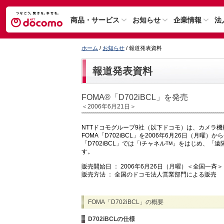
商品・サービス
お知らせ
企業情報
法
ホーム
/
お知らせ
/ 報道発表資料
報道発表資料
FOMA®「D702iBCL」を発売
＜2006年6月21日＞
NTTドコモグループ9社（以下ドコモ）は、カメラ
FOMA「D702iBCL」を2006年6月26日（月曜）
「D702iBCL」では「iチャネル
」をはじめ、「遠
TM
す。
販売開始日 ： 2006年6月26日（月曜）＜全国一斉＞
販売方法 ： 全国のドコモ法人営業部門による販売
FOMA「D702iBCL」の概要
D702iBCLの仕様