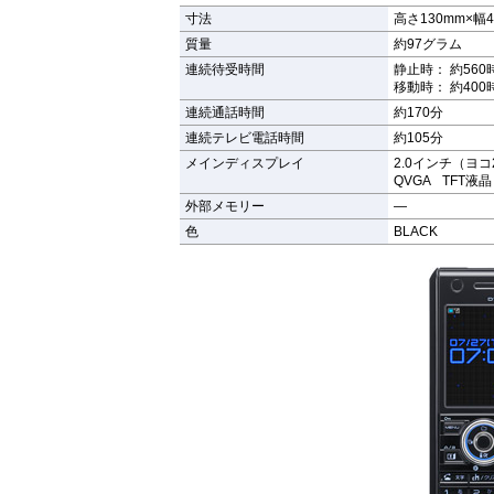
寸法
高さ130mm×幅4
質量
約97グラム
連続待受時間
静止時： 約560
移動時： 約400
連続通話時間
約170分
連続テレビ電話時間
約105分
メインディスプレイ
2.0インチ（ヨコ
QVGA TFT液晶
外部メモリー
—
色
BLACK