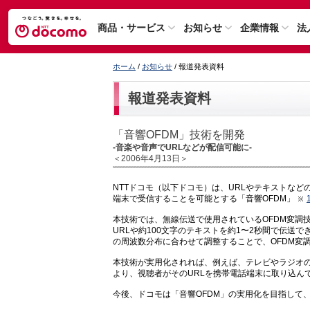
商品・サービス
お知らせ
企業情報
法
ホーム
/
お知らせ
/ 報道発表資料
報道発表資料
「音響OFDM」技術を開発
-音楽や音声でURLなどが配信可能に-
＜2006年4月13日＞
NTTドコモ（以下ドコモ）は、URLやテキストな
端末で受信することを可能とする「音響OFDM」
本技術では、無線伝送で使用されているOFDM変調技
URLや約100文字のテキストを約1〜2秒間で伝送
の周波数分布に合わせて調整することで、OFDM変
本技術が実用化されれば、例えば、テレビやラジオの
より、視聴者がそのURLを携帯電話端末に取り込ん
今後、ドコモは「音響OFDM」の実用化を目指して