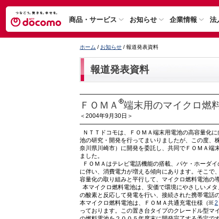
商品・サービス
お知らせ
企業情報
法
ホーム
/
お知らせ
/ 報道発表資料
報道発表資料
ＦＯＭＡ
端末用のマイクロ燃
＜2004年9月30日＞
ＮＴＴドコモは、ＦＯＭＡ端末用電池の高容量化に
池の研究・開発を行ってまいりましたが、この度、
奈川県川崎市）に開発を委託し、共同でＦＯＭＡ端
ました。
ＦＯＭＡはテレビ電話機能の搭載、パケ・ホーダイ
に伴い、消費電力が増える傾向にあります。そこで
容量化の取り組みと平行して、マイクロ燃料電池の
本マイクロ燃料電池は、安価で環境にやさしいメタ
の酸素と反応して発電を行い、接続された携帯電話
本マイクロ燃料電池は、ＦＯＭＡ共通充電仕様
（
2
っております。この置き台タイプのクレードル型マ
の燃料電池を２００５年度末に開発完了する予定で