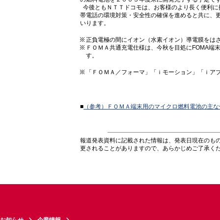
今後ともＮＴＴドコモは、お客様のより長く便利に
帯電話の環境対策・安全性の確保を進めると共に、
いります。
正負電極の間にイオン（水素イオン）導電膜をは
ＦＯＭＡ共通充電仕様は、今秋を目処にFOMA端
す。
「ＦＯＭＡ／フォーマ」「ｉモーション」「ｉア
■
（参考）ＦＯＭＡ端末用のマイクロ燃料電池の主な
報道発表資料に記載された情報は、発表日現在のも
更されることがありますので、あらかじめご了承く
お知らせ
企業情報