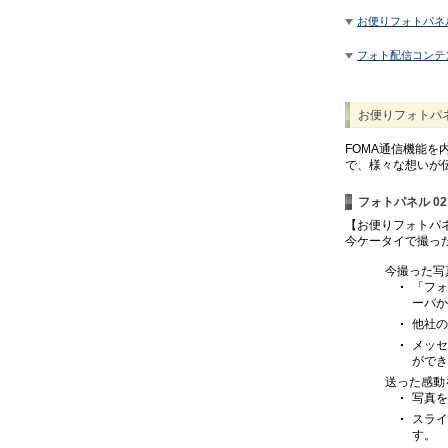
お便りフォトパネ
フォト配信コンテ
お便りフォトパネ
FOMA通信機能
で、様々な想いが
フォトパネル 02
【お便りフォトパネ
今ケータイで撮っ
今撮った写
「フォ
ーバか
他社の
メッセ
ができ
送った感動
写真を
スライ
す。