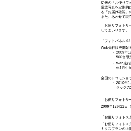
従来の「お便りフ
厳選写真を定期的
る「お届け確認」
また、あわせて現
「お便りフォトサ
してまいります。
「フォトパネル 0
Web先行販売開始日
2009年1
500台
Web先
年1月中
全国のドコモショッ
2010
ラックの
「お便りフォトサ
2009年12月22日
「お便りフォトス
「お便りフォトスタ
キタスプランの上限