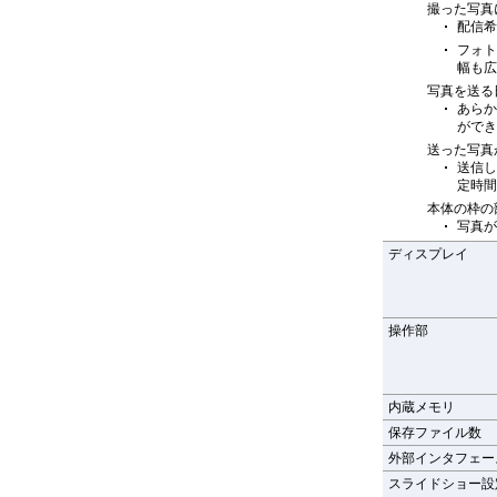
撮った写真
配信希
フォト
幅も広
写真を送る
あらか
ができ
送った写真
送信し
定時間
本体の枠の
写真が
ディスプレイ
操作部
内蔵メモリ
保存ファイル数
外部インタフェー
スライドショー設