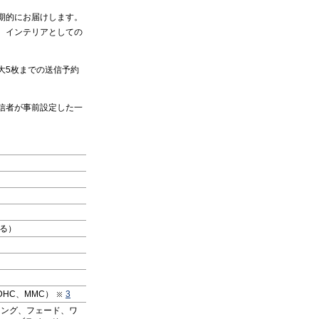
期的にお届けします。
、インテリアとしての
大5枚までの送信予約
信者が事前設定した一
る）
DHC、MMC）
3
ィング、フェード、ワ