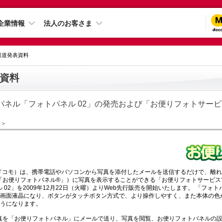
企業情報
法人のお客さま
 報道発表資料
資料
パネル「フォトパネル 02」の発売および「お便りフォトサー
日＞
下ドコモ）は、携帯電話やパソコンから写真を添付したメールを送信するだけで、離
「お便りフォトパネル®」）に写真を表示することができる「お便りフォトサービス
 02」を2009年12月22日（火曜）よりWeb先行販売を開始いたします。 「フォト
大画面液晶になり、ボタンがタッチボタン方式で、より操作しやすく、また本体の色
ようになります。
真を「お便りフォトパネル」にメールで送り、写真を閲覧、お便りフォトパネルの