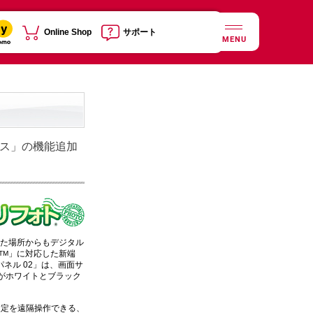
Online Shop
サポート
MENU
ビス」の機能追加
れた場所からもデジタル
」に対応した新端
TM
パネル 02」は、画面サ
がホワイトとブラック
設定を遠隔操作できる、