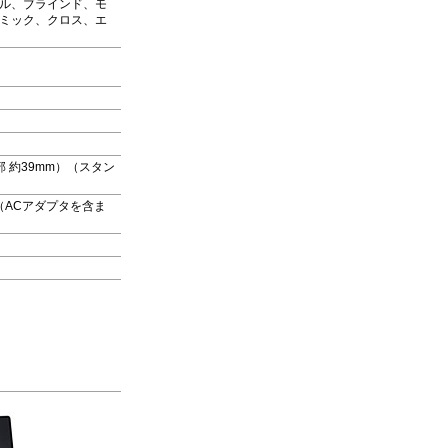
ル、ブラインド、モ
ミック、クロス、エ
厚部 約39mm）（スタン
（ACアダプタを含ま