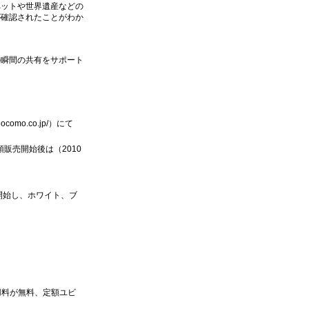
ペットや世界遺産などの
が確認されたことがわか
の瞬間の共有をサポート
omo.co.jp/）にて
販売開始後は（2010
開始し、ホワイト、ブ
用料が無料、定額ユビ