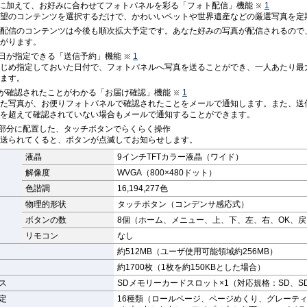
に加えて、お好みに合わせてフォトパネルを彩る「フォト配信」機能
1
望のコンテンツを選択するだけで、かわいいペットや世界遺産などの厳選写真を定
配信のコンテンツは今後も順次拡大予定です。あなた好みの写真が配信されるので
がります。
日が指定できる「送信予約」機能
1
じめ指定しておいた日付で、フォトパネルへ写真を送ることができ、一人あたり最
ます。
が確認されたことがわかる「お届け確認」機能
1
た写真が、お便りフォトパネルで確認されたことをメールで通知します。また、送
を超えて確認されていない場合もメールで通知することができます。
部分に配置した、タッチボタンでらくらく操作
送られてくると、ボタンが点滅してお知らせします。
液晶
9インチTFTカラー液晶（ワイド）
解像度
WVGA（800×480ドット）
色諧調
16,194,277色
物理的形状
タッチボタン（コンデンサ感応式）
ボタンの数
8個（ホーム、メニュー、上、下、左、右、OK、戻
リモコン
なし
約512MB（ユーザ使用可能領域約256MB）
約1700枚（1枚を約150KBとした場合）
ス
SDメモリーカードスロット×1（対応規格：SD、S
定
16種類（ロールページ、ページめくり、グレーテ