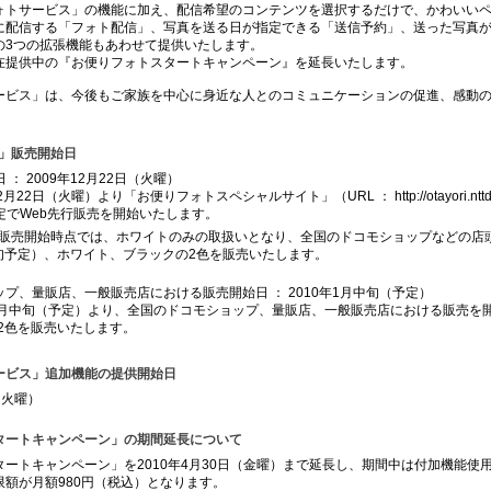
ォトサービス」の機能に加え、配信希望のコンテンツを選択するだけで、かわいい
に配信する「フォト配信」、写真を送る日が指定できる「送信予約」、送った写真
の3つの拡張機能もあわせて提供いたします。
在提供中の『お便りフォトスタートキャンペーン』を延長いたします。
ービス」は、今後もご家族を中心に身近な人とのコミュニケーションの促進、感動
2」販売開始日
 ： 2009年12月22日（火曜）
2月22日（火曜）より「お便りフォトスペシャルサイト」（URL ： http://otayori.nttdoc
限定でWeb先行販売を開始いたします。
行販売開始時点では、ホワイトのみの取扱いとなり、全国のドコモショップなどの店頭
旬予定）、ホワイト、ブラックの2色を販売いたします。
プ、量販店、一般販売店における販売開始日 ： 2010年1月中旬（予定）
年1月中旬（予定）より、全国のドコモショップ、量販店、一般販売店における販売を
2色を販売いたします。
ービス」追加機能の提供開始日
（火曜）
タートキャンペーン」の期間延長について
ートキャンペーン」を2010年4月30日（金曜）まで延長し、期間中は付加機能使
額が月額980円（税込）となります。