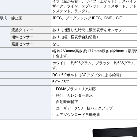
イプ（左から右）、ワイプ（上から下）、スパイラ
ザイク、ライン、スプレッド、チェスボード、アト
クステンド、ランダム）
形式
静止画
JPEG、プログレッシブJPEG、BMP、GIF
液晶タイマー
あり（指定した時間に液晶表示をオンオフ）
傾斜センサー
あり（縦、横表示自動切換）
照度センサー
なし
幅 約263mm×高さ 約177mm×厚さ 約28mm（最
ド含まず）
ホワイト…約696グラム、ブラック…約686グラム
ず）
DC＋5.0ボルト（ACアダプタによる給電）
5℃〜35℃
FOMAプラスエリア対応
時計、カレンダー表示
自動時刻補正
ユーザデータSD一括バックアップ
エアダウンロード自動更新