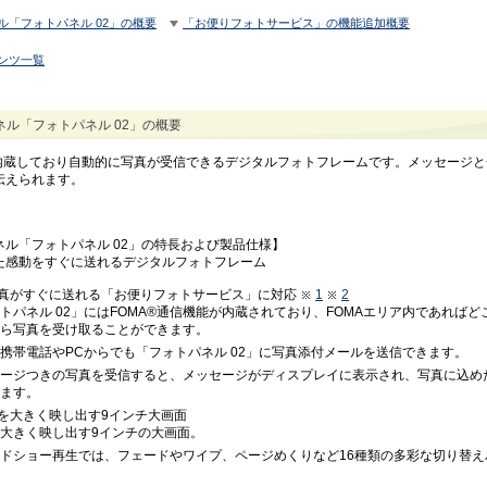
ル「フォトパネル 02」の概要
「お便りフォトサービス」の機能追加概要
ンツ一覧
ル「フォトパネル 02」の概要
を内蔵しており自動的に写真が受信できるデジタルフォトフレームです。メッセージ
伝えられます。
ル「フォトパネル 02」の特長および製品仕様】
た感動をすぐに送れるデジタルフォトフレーム
真がすぐに送れる「お便りフォトサービス」に対応
1
2
トパネル 02」にはFOMA®通信機能が内蔵されており、FOMAエリア内であれば
ら写真を受け取ることができます。
携帯電話やPCからでも「フォトパネル 02」に写真添付メールを送信できます。
ージつきの写真を受信すると、メッセージがディスプレイに表示され、写真に込め
ます。
を大きく映し出す9インチ大画面
大きく映し出す9インチの大画面。
ドショー再生では、フェードやワイプ、ページめくりなど16種類の多彩な切り替え