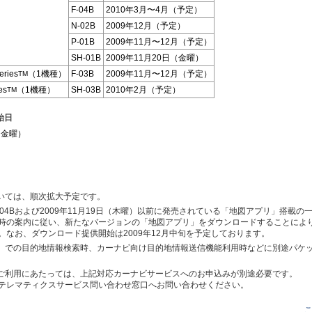
F-04B
2010年3月〜4月（予定）
N-02B
2009年12月（予定）
P-01B
2009年11月〜12月（予定）
SH-01B
2009年11月20日（金曜）
ries
（1機種）
F-03B
2009年11月〜12月（予定）
TM
es
（1機種）
SH-03B
2010年2月（予定）
TM
始日
（金曜）
ついては、順次拡大予定です。
、SH-04Bおよび2009年11月19日（木曜）以前に発売されている「地図アプリ」搭載
時の案内に従い、新たなバージョンの「地図アプリ」をダウンロードすることによ
。なお、ダウンロード提供開始は2009年12月中旬を予定しております。
リ」での目的地情報検索時、カーナビ向け目的地情報送信機能利用時などに別途パケ
のご利用にあたっては、上記対応カーナビサービスへのお申込みが別途必要です。
テレマティクスサービス問い合わせ窓口へお問い合わせください。