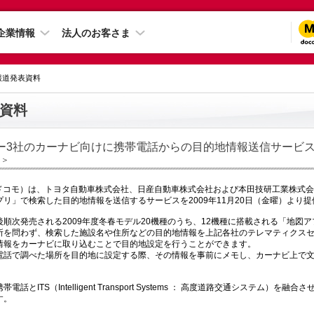
企業情報
法人のお客さま
 報道発表資料
資料
ー3社のカーナビ向けに携帯電話からの目的地情報送信サービ
日＞
下ドコモ）は、トヨタ自動車株式会社、日産自動車株式会社および本田技研工業株式
リ」で検索した目的地情報を送信するサービスを2009年11月20日（金曜）より
順次発売される2009年度冬春モデル20機種のうち、12機種に搭載される「地図
所を問わず、検索した施設名や住所などの目的地情報を上記各社のテレマティクス
情報をカーナビに取り込むことで目的地設定を行うことができます。
電話で調べた場所を目的地に設定する際、その情報を事前にメモし、カーナビ上で
。
話とITS（Intelligent Transport Systems ： 高度道路交通システム）を
す。