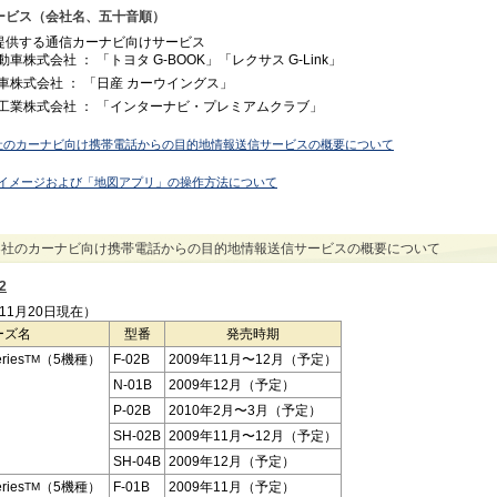
ービス（会社名、五十音順）
提供する通信カーナビ向けサービス
車株式会社 ： 「トヨタ G-BOOK」「レクサス G-Link」
車株式会社 ： 「日産 カーウイングス」
工業株式会社 ： 「インターナビ・プレミアムクラブ」
社のカーナビ向け携帯電話からの目的地情報送信サービスの概要について
イメージおよび「地図アプリ」の操作方法について
3社のカーナビ向け携帯電話からの目的地情報送信サービスの概要について
2
年11月20日現在）
ーズ名
型番
発売時期
ries
（5機種）
F-02B
2009年11月〜12月（予定）
TM
N-01B
2009年12月（予定）
P-02B
2010年2月〜3月（予定）
SH-02B
2009年11月〜12月（予定）
SH-04B
2009年12月（予定）
ries
（5機種）
F-01B
2009年11月（予定）
TM