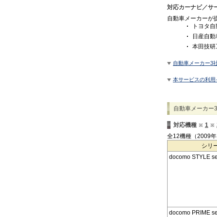
対応カーナビ／サ
自動車メーカーが
トヨタ自動
日産自動
本田技研
自動車メーカー3
本サービスの利用
自動車メーカー
対応機種
1
全12機種（2009
シリ
docomo STYLE se
docomo PRIME se