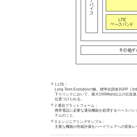
1 LTE：
Long Term Evolutionの略。標準化団体3GPP（3r
下りリンクにおいて、最大100Mbps以上の伝送速
位置づけられる。
2 通信プラットフォーム：
携帯電話に必要な通信機能を処理するベースバン
テムのこと。
3 エンジニアリングサンプル：
主要な機能の性能評価をハードウェアへの実装レ