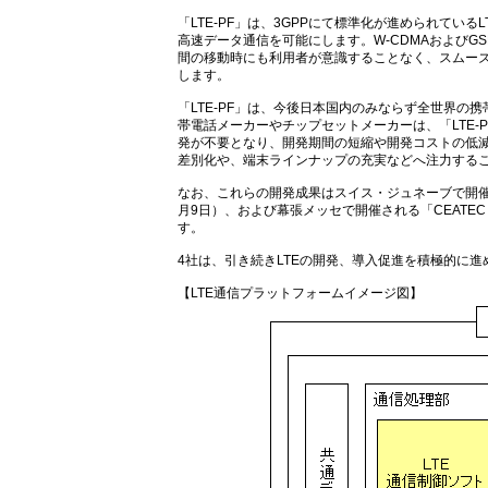
「LTE-PF」は、3GPPにて標準化が進められているL
高速データ通信を可能にします。W-CDMAおよびGS
間の移動時にも利用者が意識することなく、スムー
します。
「LTE-PF」は、今後日本国内のみならず全世界
帯電話メーカーやチップセットメーカーは、「LTE-
発が不要となり、開発期間の短縮や開発コストの低
差別化や、端末ラインナップの充実などへ注力する
なお、これらの開発成果はスイス・ジュネーブで開催される「I
月9日）、および幕張メッセで開催される「CEATEC J
す。
4社は、引き続きLTEの開発、導入促進を積極的に進
【LTE通信プラットフォームイメージ図】