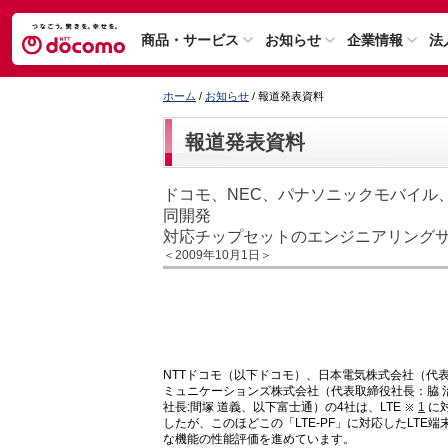
商品・サービス
お知らせ
企業情報
法
ホーム
/
お知らせ
/ 報道発表資料
報道発表資料
ドコモ、NEC、パナソニックモバイル
同開発
対応チップセットのエンジニアリング
＜2009年10月1日＞
NTTドコモ（以下ドコモ）、日本電気株式会社（代表
ミュニケーションズ株式会社（代表取締役社長：脇 
社長:間塚 道義、以下富士通）の4社は、LTE
1
に
したが、このほどこの「LTE-PF」に対応したLT
な機能の性能評価を進めています。