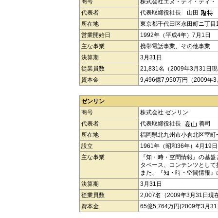
商号
株式会社エヌ・ティ・ティ・
代表者
代表取締役社長 山田
所在地
東京都千代田区永田町ニ丁目1
営業開始日
1992年（平成4年）7月1日
主な事業
携帯電話事業、その他事業
決算期
3月31日
従業員数
21,831名（2009年3月31日
資本金
9,496億7,950万円（2009
ゼンリン
商号
株式会社 ゼンリン
代表者
代表取締役社長
善司
所在地
福岡県北九州市小倉北区室町
設立
1961年（昭和36年）4月19日
主な事業
『知・時・空間情報』の基盤
タベース、コンテンツとして
また、『知・時・空間情報』
決算期
3月31日
従業員数
2,007名（2009年3月31日現
資本金
65億5,764万円(2009年3月