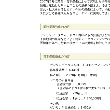
2007年6月の業務・資本提携によって実現した携
情報と連動したサービスなどの成果を踏まえ、今ま
普及・拡大を目指します。今回の提携によって、両
スにおける各種取組みをスピーディーに実現してま
業務提携強化の内容
ゼンリンデータコム、ドコモ両社のもつ技術および
下街地図の整備などによる地図データコンテンツの充
置情報に基づく行動支援サービスの提供を検討して
資本提携強化の内容
ゼンリンデータコムは、ドコモとゼンリンを
募集株式数 ： 6,438株
払込期日 ： 2009年9月10日（木曜）
ドコモの引受内容
引受株式数 ： 3,038株
（引受後のドコモ保有株式数4,738株、
払込総額 ： 729百万円
払込金額 ： 1株につき 240,000円
その他
ゼンリン引受株式数 ： 3,400株