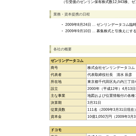
（引受後のゼンリン保有株式数12,943株、
業務・資本提携の日程
2009年8月24日 … ゼンリンデータコム
2009年9月10日 … 募集株式と引換えに
各社の概要
ゼンリンデータコム
商号
株式会社ゼンリンデータコム
代表者
代表取締役社長 清水 辰彦
所在地
東京都千代田区丸の内三丁目4
設立
2000年（平成12年）4月13日
主な事業
地図および位置情報付の各種
決算期
3月31日
従業員数
111名（2009年3月31日現在
資本金
10億1,050万円（2009年3
ドコモ