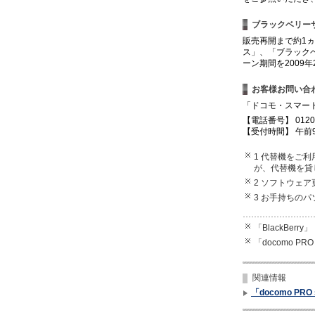
ブラックベリー
販売再開まで約1
ス」、「ブラック
ーン期間を2009
お客様お問い合
「ドコモ・スマー
【電話番号】 012
【受付時間】 午前
1 代替機をご
が、代替機を貸
2 ソフトウェ
3 お手持ちの
「BlackBerry
「docomo P
関連情報
「docomo PRO