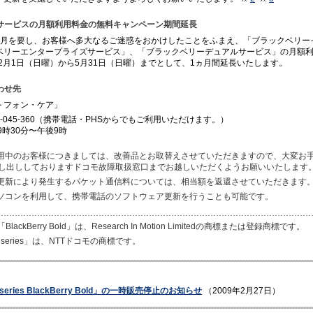
サービスの月額利用料金の無料キャンペーン期間延長
ヵ月を要し、お客様へ多大なるご迷惑をおかけしたことをふまえ、「ブラックベリー
ベリーエンタープライズサービス」、「ブラックベリーデュアルサービス」の月額
年2月1日（日曜）から5月31日（日曜）までとして、1ヵ月間延長いたします。
わせ先
トフォン・ケア」
0-045-360（携帯電話・PHSからでもご利用いただけます。）
9時30分〜午後9時
利用中のお客様につきましては、改善品とお取替えさせていただきますので、大変お
し出ししておりますドコモ故障取扱窓口までお越しいただくようお願いいたします
ア更新により発生するパケット通信料については、相当額を返還させていただきます
パソコンを利用して、携帯電話のソフトウェア更新を行うことも可能です。
」「BlackBerry Bold」は、Research In Motion Limitedの商標または登録商標です。
RO series」は、NTTドコモの商標です。
 series BlackBerry Bold」の一時販売停止のお知らせ
（2009年2月27日）