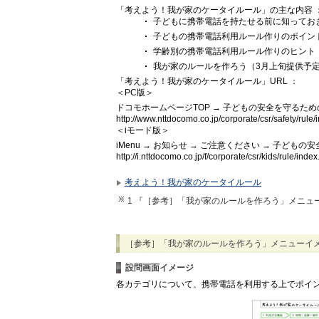
「考えよう！我が家のケータイルール」の主な内容 
子どもに携帯電話を持たせる前に知ってお
子どもの携帯電話利用ルール作りのポイン
学齢別の携帯電話利用ルール作りのヒント
我が家のルールを作ろう（3月上旬提供予
「考えよう！我が家のケータイルール」URL ：
＜PC版＞
ドコモホームページTOP → 子どもの安全を守るた
http://www.nttdocomo.co.jp/corporate/csr/safety/rule/
＜iモード版＞
iMenu → お知らせ → ご注意ください → 子ど
http://i.nttdocomo.co.jp/f/corporate/csr/kids/rule/index
考えよう！我が家のケータイルール
1 『［参考］「我が家のルールを作ろう」メニュ
［参考］「我が家のルールを作ろう」メニューイ
設問画面イメージ
各カテゴリについて、携帯電話を利用する上でポイ