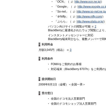
「OCN」（
http://www.ocn.ne.jp/
）
「Google」（
http://www.google.co.j
「So-net」（
http://www.so-net.ne.jp
「＠Nifty」（
http://www.nifty.com/
）
「ぷらら」（
http://www.plala.or.jp/
パソコン向けサイトの閲覧が可能
2
BlackBerryに最適化されたウェブ閲覧に
インスタントメッセンジャーに対応
BlackBerry端末同士なら、複数メンバ
利用料金
月額3,045円（税込）
3
利用条件
FOMAをご契約のお客様
対応端末（BlackBerry 8707h）をご利用
提供開始日
2008年8月1日（金曜）＜全国一斉＞
受付窓口
全国のドコモ法人営業部門
全国のドコモショップ法人営業部門