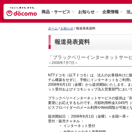
商品・サービス
お知らせ
企業情報
法
ホーム
/
お知らせ
/ 報道発表資料
報道発表資料
「ブラックベリーインターネットサー
＜2008年7月7日＞
NTTドコモ（以下ドコモ）は、法人のお客様向けに販売
テム構築をせずに、手軽にインターネットをご利用
2008年8月1日（金曜）から提供開始いたします
ット受付およびドコモショップ法人営業部門においても「Bla
ブラックベリーインターネットサービスの提供は「Bl
要望にお応えするものです。月額利用料金3,045円
ビスプロバイダーのメール利用やWeb閲覧が可能と
提供開始日 ： 2008年8月1日（金曜）＜全国一斉＞
受付・販売チャネル ：
インターネット受付
全国のドコモ法人営業部門