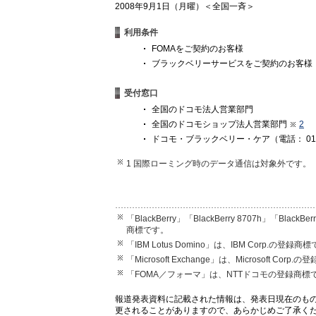
2008年9月1日（月曜）＜全国一斉＞
利用条件
FOMAをご契約のお客様
ブラックベリーサービスをご契約のお客様
受付窓口
全国のドコモ法人営業部門
全国のドコモショップ法人営業部門
2
ドコモ・ブラックベリー・ケア（電話： 0120-
1 国際ローミング時のデータ通信は対象外です。
「BlackBerry」「BlackBerry 8707h」「BlackBer
商標です。
「IBM Lotus Domino」は、IBM Corp.の登録商
「Microsoft Exchange」は、Microsoft Corp
「FOMA／フォーマ」は、NTTドコモの登録商標
報道発表資料に記載された情報は、発表日現在のも
更されることがありますので、あらかじめご了承く