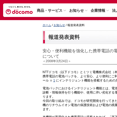
商品・サービス
お知らせ
企業情報
法
ホーム
/
お知らせ
/ 報道発表資料
報道発表資料
安心・便利機能を強化した携帯電話の
について
＜2008年3月24日＞
NTTドコモ（以下ドコモ）とミツミ電機株式会社（
携帯電話の電池パックを、より安心、より便利にご
ール
1
にインテリジェント機能を搭載するための
電池パックにおけるインテリジェント機能とは、電
診断・情報保持を行う機能や、使用に伴い劣化する
ります。
今回の取り組みでは、ドコモが研究開発を行ってき
機のリチウムイオン電池の保護技術および電池の残
ます。
本機能が実用化され携帯電話に搭載されれば、「落