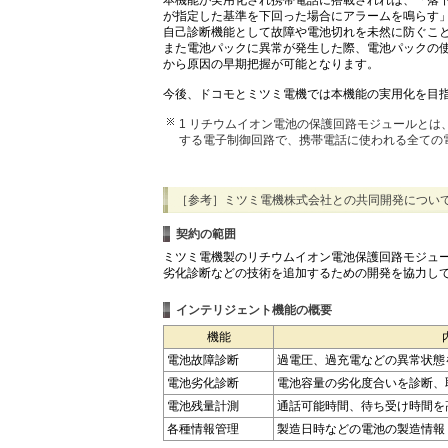
が指定した基準を下回った場合にアラームを鳴らす
自己診断機能として故障や電池切れを未然に防ぐこ
また電池パックに異常が発生した際、電池パックの
から原因の早期把握が可能となります。
今後、ドコモとミツミ電機では本機能の実用化を目
1 リチウムイオン電池の保護回路モジュールと
する電子制御回路で、携帯電話に使われる全ての
［参考］ミツミ電機株式会社との共同開発につい
契約の範囲
ミツミ電機製のリチウムイオン電池保護回路モジュ
劣化診断などの技術を追加するための開発を協力し
インテリジェント機能の概要
機能
電池故障診断
過電圧、過充電などの異常状態
電池劣化診断
電池容量の劣化度合いを診断、
電池残量計測
通話可能時間、待ち受け時間を
各種情報管理
製造日時などの電池の製造情報