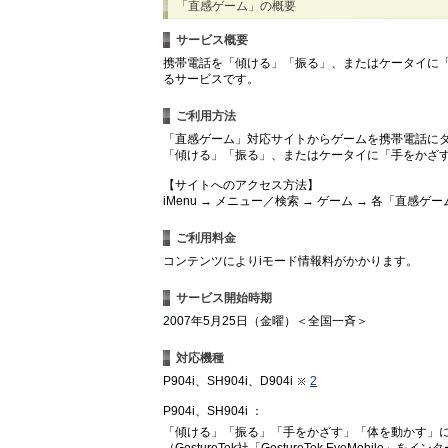
「直感ゲーム」の概要
サービス概要
携帯電話を「傾ける」「振る」、またはケータイに
るサービスです。
ご利用方法
「直感ゲーム」対応サイトからゲームを携帯電話に
「傾ける」「振る」、またはケータイに「手をかざ
【サイトへのアクセス方法】
iMenu → メニュー／検索 → ゲーム → 各「直感
ご利用料金
コンテンツによりiモード情報料がかかります。
サービス開始時期
2007年5月25日（金曜）＜全国一斉＞
対応機種
P904i、SH904i、D904i
2
P904i、SH904i ：
「傾ける」「振る」「手をかざす」「体を動かす」
（GestureTek社「GestureTek EyeMob