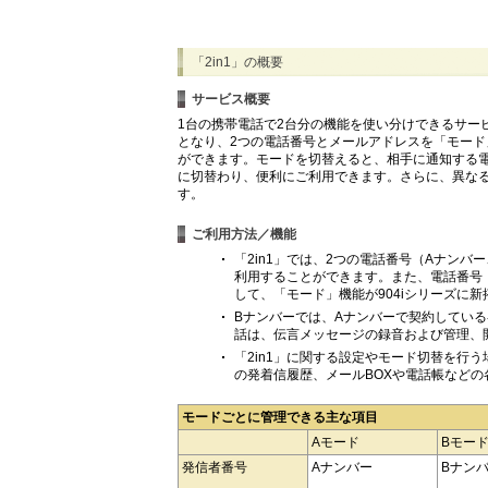
「2in1」の概要
サービス概要
1台の携帯電話で2台分の機能を使い分けできるサー
となり、2つの電話番号とメールアドレスを「モード
ができます。モードを切替えると、相手に通知する
に切替わり、便利にご利用できます。さらに、異な
す。
ご利用方法／機能
「2in1」では、2つの電話番号（Aナンバ
利用することができます。また、電話番号
して、「モード」機能が904iシリーズに
Bナンバーでは、Aナンバーで契約している
話は、伝言メッセージの録音および管理、
「2in1」に関する設定やモード切替を行
の発着信履歴、メールBOXや電話帳など
モードごとに管理できる主な項目
Aモード
Bモー
発信者番号
Aナンバー
Bナン