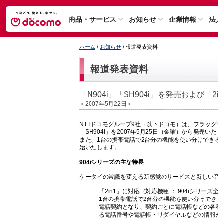
商品・サービス
お知らせ
企業情報
法
ホーム
/
お知らせ
/ 報道発表資料
報道発表資料
「N904i」「SH904i」を発売および「2
＜2007年5月22日＞
NTTドコモグループ9社（以下ドコモ）は、フラッグ
「SH904i」を2007年5月25日（金曜）から発売い
また、1台の携帯電話で2台分の機能を使い分けできる「
始いたします。
904iシリーズの主な特長
ケータイの常識を変える新感覚のサービスと新しい
「2in1」に対応（対応機種 ： 904iシリーズ
1台の携帯電話で2台分の機能を使い分けでき
電話契約となり、契約ごとに電話帳などの各
る電話番号や電話帳・リダイヤルなどの情報