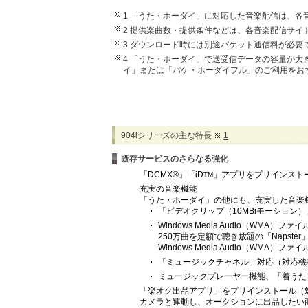
1 「うた・ホーダイ」に対応した音楽配信は、各
2 提供楽曲数・提供条件などは、各音楽配信サイ
3 ダウンロード時には別途パケット通信料が必要
4 「うた・ホーダイ」で送受信データの容量が
イ」または「パケ・ホーダイフル」のご利用をお
904iシリーズの主な特長
1
既存サービスのさらなる強化
「DCMX®」「iD
」アプリをプリインストー
TM
充実の音楽機能
「うた・ホーダイ」の他にも、充実した音楽
「ビデオクリップ（10MBiモーション）
Windows Media Audio（WMA）
250万曲を定額で聴き放題の「Napst
Windows Media Audio（WMA）
「ミュージックチャネル」対応（対応機種 
ミュージックプレーヤー機能、「着うたフ
「楽オク出品アプリ」をプリインストール（対
カメラと連動し、オークションに出品したい