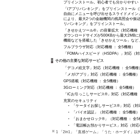
プリインストール。初心者でも分かりやすい
「iアプリバンキング」をプリインストール（対
自由にメニューを呼び出せるスライドメイン
により、最大2つの金融機関の残高照会や振込
リバンキング」をプリインストール。
「きせかえツール®」の容量拡大（対応機種 ： D90
ダウンロードサイズが500KBから最大2M
機能などを搭載した「きせかえツール」など
フルブラウザ対応（対応機種 ： 全5機種）
「FOMAハイスピード（HSDPA）」対応（対応機
その他の主要な対応サービス
「デコメ絵文字」対応（対応機種 ： 全5機種
「メガiアプリ」対応（対応機種 ： 全5機種）
GPS搭載（対応機種 ： 全5機種）
3Gローミング対応（対応機種 ： 全5機種）
「iCお引っこしサービス®」対応（対応機種 
充実のセキュリティ
「ケータイお探しサービス®」対応（対応
「バイオ認証」（対応機種 ： 全5機種）
「おまかせロック®」（対応機種 ： 全5
「電話帳お預かりサービス」対応（対応機
1 「2in1」「直感ゲーム」「うた・ホーダイ」以