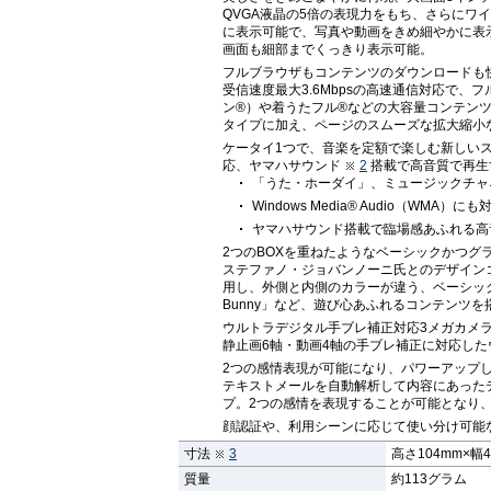
QVGA液晶の5倍の表現力をもち、さらにワ
に表示可能で、写真や動画をきめ細やかに表
画面も細部までくっきり表示可能。
フルブラウザもコンテンツのダウンロードも快
受信速度最大3.6Mbpsの高速通信対応で、
ン®）や着うたフル®などの大容量コンテン
タイプに加え、ページのスムーズな拡大縮小
ケータイ1つで、音楽を定額で楽しむ新しい
応、ヤマハサウンド
2
搭載で高音質で再生
「うた・ホーダイ」、ミュージックチャ
Windows Media® Audio（WMA
ヤマハサウンド搭載で臨場感あふれる高
2つのBOXを重ねたようなベーシックかつグ
ステファノ・ジョバンノーニ氏とのデザイン
用し、外側と内側のカラーが違う、ベーシックか
Bunny」など、遊び心あふれるコンテンツを
ウルトラデジタル手ブレ補正対応3メガカメ
静止画6軸・動画4軸の手ブレ補正に対応した
2つの感情表現が可能になり、パワーアップ
テキストメールを自動解析して内容にあった
プ。2つの感情を表現することが可能となり
顔認証や、利用シーンに応じて使い分け可能
寸法
3
高さ104mm×幅4
質量
約113グラム