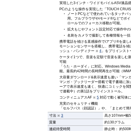
実現した3インチ・ワイドモバイルASV液
PCのような操作を実現した「TOUCH CRUIS
ノートPCなどで使われているタッチパッド
用。フルブラウザやiモード®などでポ
ロールでのフォーカス移動が可能。
拡大もじやフォント設定対応で操作中の
名刺をカメラで撮影して各種情報を一括
携帯電話を傾ける直感操作でiアプリ®を楽し
モーションセンサーを搭載し、携帯電話を傾
ッシュ・バンディクー
4
」をプリインスト
ケータイ1つで、音楽を定額で音楽を楽しむ
可能
「うた・ホーダイ」に対応。Windows Medi
能。最長約42時間の長時間再生が可能（WM
大容量ダウンロード&表示速度も速い「マン
マンガ・ブックリーダー搭載で電子書籍に加
ーアで表示速度も速く、快適にコミックを閲覧可
で連載中）の第1話をプリインストール。
コンティニュアスAF
5
対応で動く被写体に
充実のセキュリティ機能
「セルフパス（顔認証）」や、「まとめて簡
寸法
3
高さ107mm×幅5
質量
約130グラム
連続待受時間
静止時： 約500