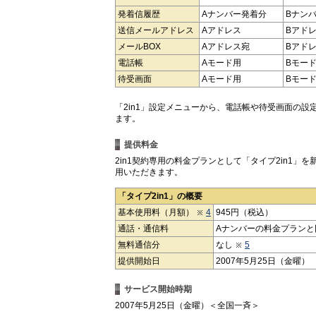
発着信履歴
Aナンバー発着分
Bナン
送信メールアドレス
Aアドレス
Bアド
メールBOX
Aアドレス宛
Bアド
電話帳
Aモード用
Bモー
待受画面
Aモード用
Bモー
「2in1」設定メニューから、電話帳や待受画面の
ます。
提供料金
2in1契約専用の料金プランとして「タイプ2in1」
用いただきます。
「タイプ2in1」の概要
基本使用料（月額）
4
945円（税込）
通話・通信料
Aナンバーの料金プランと
無料通信分
なし
5
提供開始日
2007年5月25日（金曜）
サービス開始時期
2007年5月25日（金曜）＜全国一斉＞