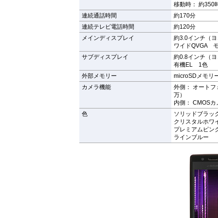
移動時： 約350
連続通話時間
約170分
連続テレビ電話時間
約120分
メインディスプレイ
約3.0インチ（ヨ
ワイドQVGA モ
サブディスプレイ
約0.8インチ（
有機EL 1色
外部メモリー
microSDメモ
カメラ機能
外側： オートフ
万）
内側： CMOS
色
ソリッドブラッ
クリスタルホワ
プレミアムピン
ラインブルー