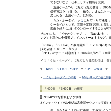
できないなど、セキュリティ機能も充実。
「直感ゲーム
」に対応（対応機種 ： D904i
TM
携帯電話を「傾ける」「振る」、またはケー
楽しめる「直感ゲーム」に対応。
「うた・ホーダイ」
1
に対応（対応機種 ： 
ケータイひとつで、音楽を定額で楽しむ新し
楽曲を好きなだけダウンロードすることが可
その他にも、「ビデオクリップ」、「Napster®
ング」を新たに全機種プリインストールするなど、
「N904i」「SH904i」の販売開始日 ： 2007年5
販売店舗 ： 全ドコモ取扱店
「2in1」のサービス開始日 ： 2007年5月25日（
1 「うた・ホーダイ」に対応した音楽配信は、各
「N904i」「SH904i」の概要
「2in1」の概要
「うた・ホーダイ」の概要
904iシリーズの主な特
「N904i」「SH904i」の概要
N904iの主な特長および仕様
3インチ・ワイドVGA液晶&高音質サウンドを実現
美しさをきめこまやかに再現、大画面3インチ