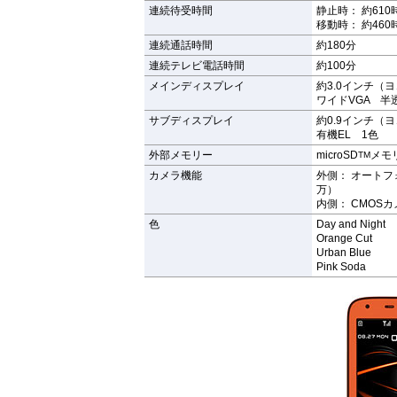
連続待受時間
静止時： 約610
移動時： 約460
連続通話時間
約180分
連続テレビ電話時間
約100分
メインディスプレイ
約3.0インチ（ヨ
ワイドVGA 半透
サブディスプレイ
約0.9インチ（
有機EL 1色
外部メモリー
microSD
メモ
TM
カメラ機能
外側： オートフ
万）
内側： CMOS
色
Day and Night
Orange Cut
Urban Blue
Pink Soda