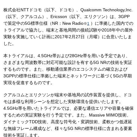
株式会社NTTドコモ（以下、ドコモ）、Qualcomm Technology,Inc.
（以下、クアルコム）、Ericsson（以下、エリクソン）は、3GPP
で策定中の5G標準仕様（NR：New Radio
）に準拠した国内での
※
1
トライアルで協力し、端末と基地局間の接続試験や2018年中の屋外
実験を実施していく計画に2017年2月27日（月曜）に合意いたしま
した。
本トライアルは、4.5GHz帯および28GHz帯を用いる予定であり、
さまざまな周波数帯に対応可能な設計を有する5G NRの技術を実証
するものです。また、移動通信業界のエコシステムの確立および
3GPPの標準仕様に準拠した端末とネットワークに基づく5Gの早期
実現を促進するものです。
クアルコムとエリクソンが端末や基地局の試作装置を提供し、ドコ
モは多様な利用シーンを想定した実験環境を提供いたします。
4.5GHz帯を用いたトライアルでは、必要な通信エリアや容量を確保
するための実証実験を行う予定です。また、Massive MIMO技術、
ダイナミックTDD技術、高度な符号化・変調技術、柔軟かつ低遅延
な無線フレーム構成など、様々な5G NRの標準仕様に含まれる要素
技術を実証します。