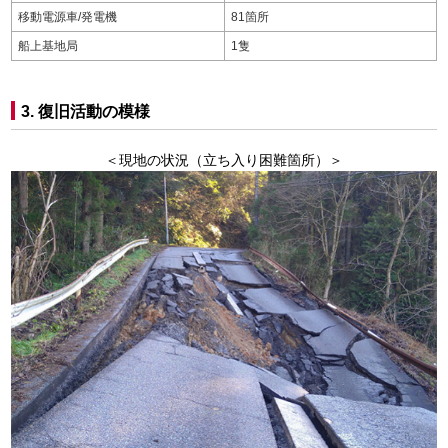
移動電源車/発電機
81箇所
船上基地局
1隻
3. 復旧活動の模様
＜現地の状況（立ち入り困難箇所）＞