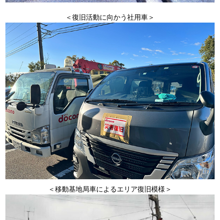
＜復旧活動に向かう社用車＞
＜移動基地局車によるエリア復旧模様＞