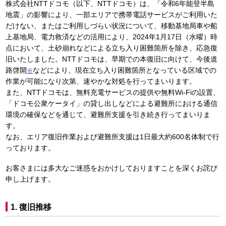
株式会社NTTドコモ（以下、NTTドコモ）は、「令和6年能登半島
地震」の影響により、一部エリアで携帯電話サービスがご利用いた
だけない、またはご利用しづらい状況について、移動基地局車や船
上基地局、電力救済などの活用により、2024年1月17日（水曜）時
点において、土砂崩れなどによる立ち入り困難箇所を除き、応急復
旧いたしました。NTTドコモは、早期での本復旧に向けて、今後道
路啓開
などにより、現在立ち入り困難箇所となっている区域での
※
作業が可能になり次第、速やかな対処を行ってまいります。
また、NTTドコモは、無料充電サービスの提供や無料Wi-Fiの設置、
「ドコモ公衆ケータイ」の貸し出しなどによる避難所における通信
環境の確保などを通じて、避難所支援を引き続き行ってまいりま
す。
なお、エリア復旧作業および避難所支援は1日最大約600名体制で行
っております。
お客さまには多大なご迷惑をおかけしておりますことを深くお詫び
申し上げます。
1. 復旧推移