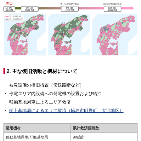
2. 主な復旧活動と機材について
被災設備の復旧措置（伝送路断など）
停電エリア内設備への発電機の設置および給油
移動基地局車によるエリア救済
船上基地局によるエリア救済（輪島市町野町、大沢地区）
活用機材
累計救済箇所数
移動基地局車/可搬基地局
90箇所