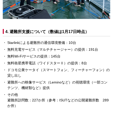
4. 避難所支援について（数値は1月17日時点）
Starlinkによる避難所の通信環境整備：10台
無料充電サービス（マルチチャージャー）の提供：191台
無料Wi-Fiサービスの提供：145台
無料衛星携帯電話（ワイドスターⅡ）の提供：8台
ドコモ公衆ケータイ（スマートフォン、フィーチャーフォン）の
貸し出し
避難所への映像サービス（Leminoなど）の視聴環境（一部コン
テンツ、機材類など）提供
その他
避難所訪問数：227か所（参考：ISUTなどの公開避難所数 289
か所）