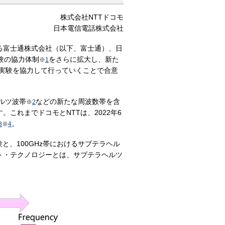
株式会社NTTドコモ
日本電信電話株式会社
る富士通株式会社（以下、富士通）、日
実験の協力体制
をさらに拡大し、新た
※
1
に向けた実証実験を協力して行っていくことで合意
ルツ波帯
などの新たな周波数帯を含
※
2
これまでドコモとNTTは、2022年6
。
3
※
4
験と、100GHz帯におけるサブテラヘル
ト・テクノロジーとは、サブテラヘルツ