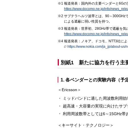
報道発表：国内外の主要ベンダーと6Gの実証実験
https://www.docomo.ne.jp/info/news_rel
サブテラヘルツ波帯とは、90～300GH
による遮蔽に弱い性質を持つ。
報道発表：世界初、28GHz帯で遮蔽を
https://www.docomo.ne.jp/info/news_rel
報道発表：ノキア、ドコモ、NTT3社に
https://www.nokia.com/ja_jp/about-us
別紙1 新たに協力を行う主
1. 各ベンダーとの実験内容（予
＜Ericsson＞
ミッドバンドに適した周波数利用効
超高速・大容量の実現に向けたサブ
利用周波数帯としては6～15GHz帯お
＜キーサイト・テクノロジー＞