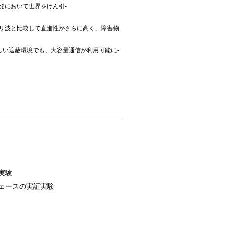
研究開発において世界をけん引-
帯。ミリ波と比較して直進性がさらに高く、障害物
厳しい遮蔽環境でも、大容量通信が利用可能に-
実験
ェースの実証実験