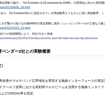
で協力 -「5G Evolution & 6G powered by IOWN」の実用化に向けた
ease/2022/06/06_00.html
zであり、5G Evolution向けに想定されている周波数帯よりもさらに高い周波数
気にせず繋がり続ける分散MIMOの実証実験に成功 -ショッピングモールや工場など
ease/2022/10/31_01.html
よる2つの技術開発により、6Gが大きく前進
/news/releases/2023/02/15/nokia-docomo-and-ntt-make-two-key-6g-advances/
要ベンダー2社との実験概要
定）
率改善やマルチバンド広帯域化を実現する無線インターフェースの実証
テラヘルツ波帯における高利得マルチビームを活用する無線インターフ
よび100GHz帯を想定