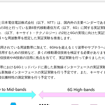
と日本電信電話株式会社（以下、NTT）は、国内外の主要ベンダーであ
iaの3社と行っている第6世代移動通信方式（以下、6G）に関する実証
nologies, Inc. （以下、キーサイト・テクノロジー）の2社と6Gの実現
様々な周波数帯を想定した実証実験を推進します。
利用されている周波数帯に加えて、6GHzを超えるミリ波帯やサブテラヘ
用するための技術など、多くの移動通信技術を検証する必要があります。
信技術やAI技術の活用に焦点を当てて、実証実験を行って参りました
※
5GHz帯における6Gミッドバンドに適した新無線インターフェースの実証実
る新無線インターフェースの実証実験を行う予定です。また、キーサイ
波伝搬特性の測定実験を行う予定です。