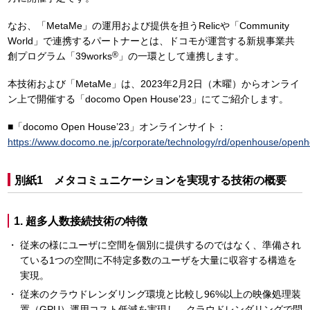
なお、「MetaMe」の運用および提供を担うRelicや「Community
World」で連携するパートナーとは、ドコモが運営する新規事業共
®
創プログラム「39works
」の一環として連携します。
本技術および「MetaMe」は、2023年2月2日（木曜）からオンライ
ン上で開催する「docomo Open House’23」にてご紹介します。
■「docomo Open House’23」オンラインサイト：
https://www.docomo.ne.jp/corporate/technology/rd/openhouse/open
別紙1 メタコミュニケーションを実現する技術の概要
1. 超多人数接続技術の特徴
従来の様にユーザに空間を個別に提供するのではなく、準備され
ている1つの空間に不特定多数のユーザを大量に収容する構造を
実現。
従来のクラウドレンダリング環境と比較し96%以上の映像処理装
置（GPU）運用コスト低減を実現し、クラウドレンダリングで問