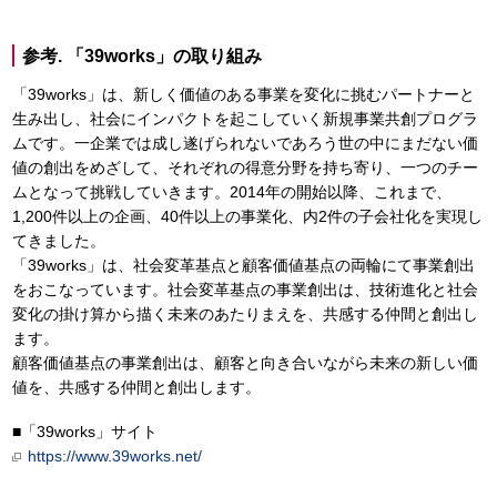
参考. 「39works」の取り組み
「39works」は、新しく価値のある事業を変化に挑むパートナーと
生み出し、社会にインパクトを起こしていく新規事業共創プログラ
ムです。一企業では成し遂げられないであろう世の中にまだない価
値の創出をめざして、それぞれの得意分野を持ち寄り、一つのチー
ムとなって挑戦していきます。2014年の開始以降、これまで、
1,200件以上の企画、40件以上の事業化、内2件の子会社化を実現し
てきました。
「39works」は、社会変革基点と顧客価値基点の両輪にて事業創出
をおこなっています。社会変革基点の事業創出は、技術進化と社会
変化の掛け算から描く未来のあたりまえを、共感する仲間と創出し
ます。
顧客価値基点の事業創出は、顧客と向き合いながら未来の新しい価
値を、共感する仲間と創出します。
■「39works」サイト
https://www.39works.net/