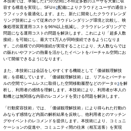
本技術では、準備した1つの空間に不特定多数のユーザを大量に収
容する構造を実現し、SFU
配備によりクラウドとユーザの通信ト
※
2
ラフィックを最適化します。また、新たに開発したクラウドレンダ
リング技術によって従来のクラウドレンダリング環境と比較し、映
像処理装置運用コストを96%以上低減し、クラウドレンダリングで
問題になる運用コストの問題を解決します。これにより「超多人数
接続」を可能にし、最大で1万人が同時接続できるようになりま
す。この規模での同時接続が実現することにより、大人数ならでは
の賑わいやファンの熱量を活かしたイベントをバーチャル空間にお
いて開催できるようになります。
また、本技術には会話をしやすくする機能として「価値観理解技
術」を搭載しています。「価値観理解技術」は、リアルとバーチャ
ルの空間でシームレスに取得した空間移動履歴などのデータ
を解
※
3
析し、利用者の感情を理解します。本技術により、利用者が本人の
動機とは無関係な内容のレコメンドを受ける問題を解決します。
「行動変容技術」では、「価値観理解技術」により得られた行動の
みならず感情など内面の解析結果を反映し、他利用者とのマッチン
グやイベントのレコメンドを提供します。本技術により、コミュニ
ケーションの促進や、コミュニティ間の往来（相互送客）を実現