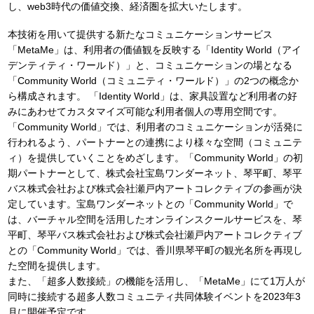
し、web3時代の価値交換、経済圏を拡大いたします。
本技術を用いて提供する新たなコミュニケーションサービス
「MetaMe」は、利用者の価値観を反映する「Identity World（アイ
デンティティ・ワールド）」と、コミュニケーションの場となる
「Community World（コミュニティ・ワールド）」の2つの概念か
ら構成されます。 「Identity World」は、家具設置など利用者の好
みにあわせてカスタマイズ可能な利用者個人の専用空間です。
「Community World」では、利用者のコミュニケーションが活発に
行われるよう、パートナーとの連携により様々な空間（コミュニテ
ィ）を提供していくことをめざします。「Community World」の初
期パートナーとして、株式会社宝島ワンダーネット、琴平町、琴平
バス株式会社および株式会社瀬戸内アートコレクティブの参画が決
定しています。宝島ワンダーネットとの「Community World」で
は、バーチャル空間を活用したオンラインスクールサービスを、琴
平町、琴平バス株式会社および株式会社瀬戸内アートコレクティブ
との「Community World」では、香川県琴平町の観光名所を再現し
た空間を提供します。
また、「超多人数接続」の機能を活用し、「MetaMe」にて1万人が
同時に接続する超多人数コミュニティ共同体験イベントを2023年3
月に開催予定です。