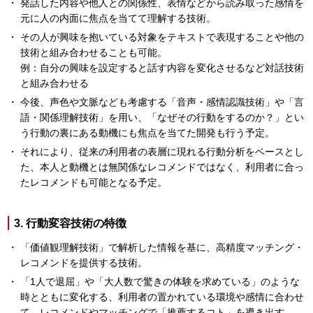
発話した内容や他人との関係性、表情などから読み取った感情を
元に人の内面に焦点を当てて理解する技術。
その人が興味を抱いている対象をテキストで表現することや他の
技術と組み合わせることも可能。
例：自分の興味を設定すると話す内容を変化させるなど対話技術
と組み合わせる
今後、声色や文脈なども考慮する「音声・感情認識技術」や「言
語・関係理解技術」を用い、「なぜその行動をするのか？」とい
う行動の裏にある動機にも焦点を当てた開発も行う予定。
それにより、従来の利用者の表層に現れる行動分析をベースとし
た、本人と動機とは無関係なレコメンドではなく、利用者に合っ
たレコメンドも可能となる予定。
3. 行動変容技術の特徴
「価値観理解技術」で解析した情報を基に、高精度マッチング・
レコメンドを提供する技術。
「1人で退屈」や「大人数で驚きの体験を求めている」のような
時とともに変化する、利用者の置かれている環境や感情に合わせ
て、レコメンドやマッチングで「推薦するコト」を導き出す。