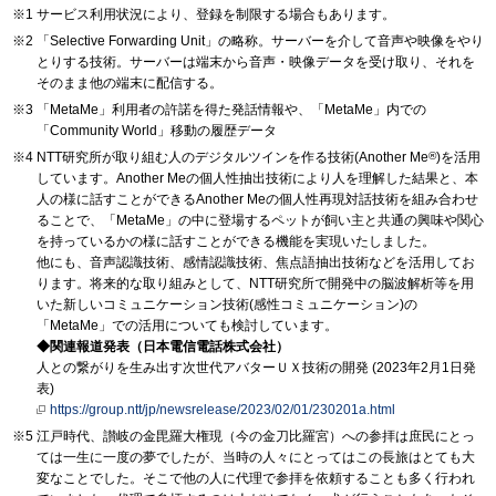
サービス利用状況により、登録を制限する場合もあります。
「Selective Forwarding Unit」の略称。サーバーを介して音声や映像をやり
とりする技術。サーバーは端末から音声・映像データを受け取り、それを
そのまま他の端末に配信する。
「MetaMe」利用者の許諾を得た発話情報や、「MetaMe」内での
「Community World」移動の履歴データ
NTT研究所が取り組む人のデジタルツインを作る技術(Another Me
®
)を活用
しています。Another Meの個人性抽出技術により人を理解した結果と、本
人の様に話すことができるAnother Meの個人性再現対話技術を組み合わせ
ることで、「MetaMe」の中に登場するペットが飼い主と共通の興味や関心
を持っているかの様に話すことができる機能を実現いたしました。
他にも、音声認識技術、感情認識技術、焦点語抽出技術などを活用してお
ります。将来的な取り組みとして、NTT研究所で開発中の脳波解析等を用
いた新しいコミュニケーション技術(感性コミュニケーション)の
「MetaMe」での活用についても検討しています。
◆関連報道発表（日本電信電話株式会社）
人との繋がりを生み出す次世代アバターＵＸ技術の開発 (2023年2月1日発
表)
https://group.ntt/jp/newsrelease/2023/02/01/230201a.html
江戸時代、讃岐の金毘羅大権現（今の金刀比羅宮）への参拝は庶民にとっ
ては一生に一度の夢でしたが、当時の人々にとってはこの長旅はとても大
変なことでした。そこで他の人に代理で参拝を依頼することも多く行われ