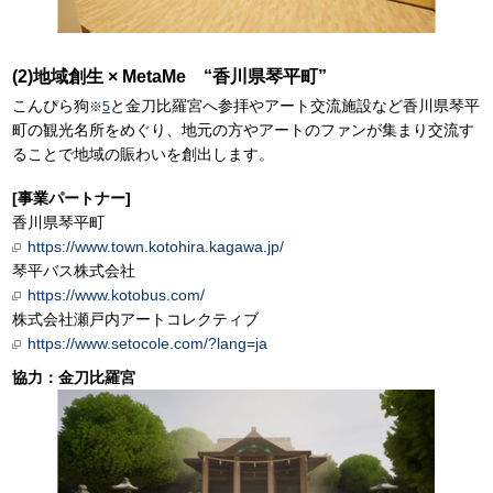
(2)地域創生 × MetaMe “香川県琴平町”
こんぴら狗
と金刀比羅宮へ参拝やアート交流施設など香川県琴平
※
5
町の観光名所をめぐり、地元の方やアートのファンが集まり交流す
ることで地域の賑わいを創出します。
[事業パートナー]
香川県琴平町
https://www.town.kotohira.kagawa.jp/
琴平バス株式会社
https://www.kotobus.com/
株式会社瀬戸内アートコレクティブ
https://www.setocole.com/?lang=ja
協力：金刀比羅宮