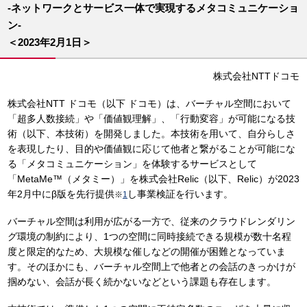
-ネットワークとサービス一体で実現するメタコミュニケーショ
ン-
＜2023年2月1日＞
株式会社NTTドコモ
株式会社NTT ドコモ（以下 ドコモ）は、バーチャル空間において
「超多人数接続」や「価値観理解」、「行動変容」が可能になる技
術（以下、本技術）を開発しました。本技術を用いて、自分らしさ
を表現したり、目的や価値観に応じて他者と繋がることが可能にな
る「メタコミュニケーション」を体験するサービスとして
「MetaMe™（メタミー）」を株式会社Relic（以下、Relic）が2023
年2月中にβ版を先行提供
し事業検証を行います。
※
1
バーチャル空間は利用が広がる一方で、従来のクラウドレンダリン
グ環境の制約により、1つの空間に同時接続できる規模が数十名程
度と限定的なため、大規模な催しなどの開催が困難となっていま
す。そのほかにも、バーチャル空間上で他者との会話のきっかけが
掴めない、会話が長く続かないなどという課題も存在します。