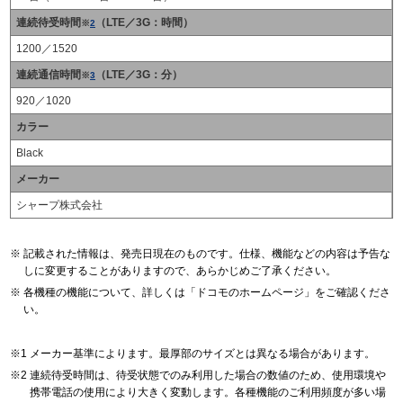
連続待受時間
（LTE／3G：時間）
※
2
1200／1520
連続通信時間
（LTE／3G：分）
※
3
920／1020
カラー
Black
メーカー
シャープ株式会社
記載された情報は、発売日現在のものです。仕様、機能などの内容は予告な
しに変更することがありますので、あらかじめご了承ください。
各機種の機能について、詳しくは「ドコモのホームページ」をご確認くださ
い。
メーカー基準によります。最厚部のサイズとは異なる場合があります。
連続待受時間は、待受状態でのみ利用した場合の数値のため、使用環境や
携帯電話の使用により大きく変動します。各種機能のご利用頻度が多い場