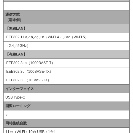
-
通信方式
（端末側）
【無線LAN】
IEEE802.11 a／b／g／n（Wi-Fi 4）／ac（Wi-Fi 5）
（2.4／5GHz）
【有線LAN】
IEEE802.3ab（1000BASE-T）
IEEE802.3u（100BASE-TX）
IEEE802.3u（10BASE-TX）
インターフェイス
USB Type-C
国際ローミング
○
同時接続台数
11台（Wi-Fi：10台 USB：1台）