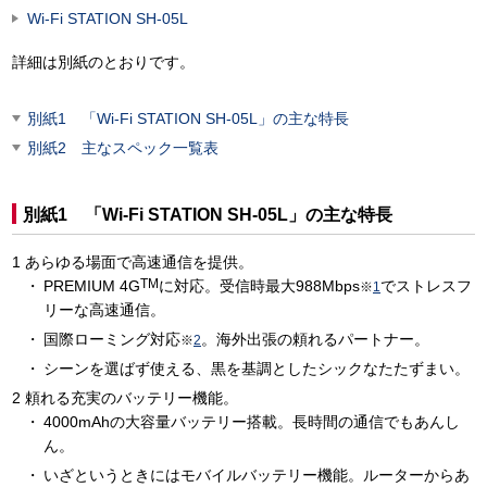
Wi-Fi STATION SH-05L
詳細は別紙のとおりです。
別紙1 「Wi-Fi STATION SH-05L」の主な特長
別紙2 主なスペック一覧表
別紙1 「Wi-Fi STATION SH-05L」の主な特長
あらゆる場面で高速通信を提供。
TM
PREMIUM 4G
に対応。受信時最大988Mbps
でストレスフ
※
1
リーな高速通信。
国際ローミング対応
。海外出張の頼れるパートナー。
※
2
シーンを選ばず使える、黒を基調としたシックなたたずまい。
頼れる充実のバッテリー機能。
4000mAhの大容量バッテリー搭載。長時間の通信でもあんし
ん。
いざというときにはモバイルバッテリー機能。ルーターからあ