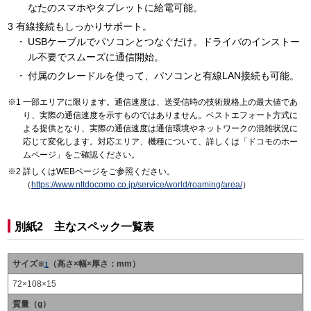
なたのスマホやタブレットに給電可能。
有線接続もしっかりサポート。
USBケーブルでパソコンとつなぐだけ。ドライバのインストー
ル不要でスムーズに通信開始。
付属のクレードルを使って、パソコンと有線LAN接続も可能。
一部エリアに限ります。通信速度は、送受信時の技術規格上の最大値であ
り、実際の通信速度を示すものではありません。ベストエフォート方式に
よる提供となり、実際の通信速度は通信環境やネットワークの混雑状況に
応じて変化します。対応エリア、機種について、詳しくは「ドコモのホー
ムページ」をご確認ください。
詳しくはWEBページをご参照ください。
（
https://www.nttdocomo.co.jp/service/world/roaming/area/
）
別紙2 主なスペック一覧表
サイズ
（高さ×幅×厚さ：mm）
※
1
72×108×15
質量（g）