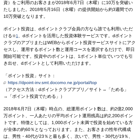
資）をご利用のお客さまが2018年6月7日（木曜）に10万を突破い
たしました。2018年5月16日（水曜）の提供開始から約3週間での
10万突破となります。
ポイント投資は、dポイントクラブ会員の方なら誰でも利用いただ
ける
、dポイントを活用した投資体験サービスです。dポイント
※
1
クラブのアプリまたはWEBからポイント投資サービスサイトにアク
セスし、運用するポイント数と運用コースを選択するだけで、即日
開始可能です。投資中のポイントは、1ポイント単位でいつでも引
き出せ、dポイントとして利用いただけます。
「ポイント投資」サイト：
https://dpoint-inv.smt.docomo.ne.jp/portal/top
（アクセス方法：dポイントクラブアプリ／サイト→「ためる」
→「ポイント投資でためる」）
2018年6月7日（木曜）時点の、総運用ポイント数は、約2億2,000
万ポイント、一人あたりの平均ポイント運用残高は約2,200ポイン
トです。特徴としては、1,000ポイント未満で投資を始めている方
が全体の約60％となっております。また、お客さまの性年代構成
は、男性・40代が23％と最も多く、次いで、男性・30代が19％、