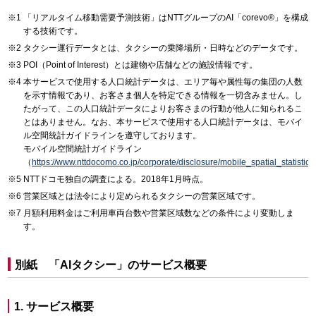
「リアルタイム移動需要予測技術」はNTTグループのAI「corevo®」を構成
する技術です。
タクシー運行データとは、タクシーの乗降場所・日時などのデータです。
POI（Point of Interest）とは建物や店舗などの施設情報です。
本サービスで使用する人口統計データは、エリア毎や属性毎の集団の人数
を示す情報であり、お客さま個人を特定できる情報を一切含みません。し
たがって、この人口統計データによりお客さまの行動が他人に知られるこ
とはありません。なお、本サービスで使用する人口統計データは、モバイ
ル空間統計ガイドラインを遵守しております。
モバイル空間統計ガイドライン
（
https://www.nttdocomo.co.jp/corporate/disclosure/mobile_spatial_statistics
NTTドコモ独自の調査による。2018年1月時点。
営業区域とは法令により定められるタクシーの営業区域です。
月額利用料金はご利用車両台数や営業区域数などの条件により変動しま
す。
別紙 「AIタクシー」のサービス概要
1. サービス概要