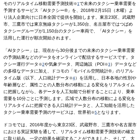
モのリアルタイム移動需要予測技術
で未来のタクシー乗車需要を
※
1
予測するサービス「AIタクシー®」を、2018年2月15日（木曜）よ
り法人企業向けに日本全国で提供を開始します。東京23区、武蔵野
市、三鷹市では東京無線タクシーが1,350台、名古屋市ではつばめ
タクシーグループが1,150台のタクシー車両で、「AIタクシー」を
活用した運行が順次開始されます。
「AIタクシー」は、現在から30分後までの未来のタクシー乗車需要
の予測結果などのデータをオンラインで配信するサービスです。タ
クシー運行データ
や気象データ、周辺施設（POI
）データなど
※
2
※
3
の多様なデータに加え、ドコモの「モバイル空間統計®」のリアル
タイム版（以下、人口統計データ
）を活用し、日本各地の性別や
※
4
年齢層など、属性ごとの人数分布の移動による変化をリアルタイム
に把握しながら、各データを人工知能で分析することにより、乗車
需要を10分ごとに予測します。広域で人数分布の移動による変化を
リアルタイムに把握できる人口統計データと、人工知能を活用した
タクシー乗車需要予測のサービスは、世界初
となります。
※
5
ドコモでは、2016年度から東京23区、武蔵野市、三鷹市や名古屋市
における実証実験を通して、リアルタイム移動需要予測技術の確立
に取り組み、一定の効果を確認することができました。そして、大