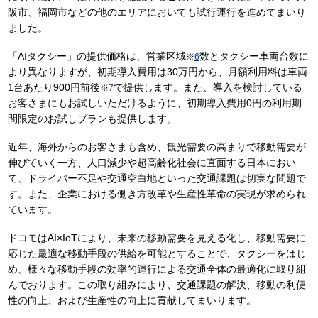
阪市、福岡市などの他のエリアにおいても試行運行を進めてまいり
ました。
「AIタクシー」の提供価格は、営業区域
数とタクシー車両台数に
※
6
より異なりますが、初期導入費用は30万円から、月額利用料は車両
1台あたり900円前後
で提供します。また、導入を検討している
※
7
お客さまにもお試しいただけるように、初期導入費用0円の利用期
間限定のお試しプランも提供します。
近年、海外からのお客さまも含め、観光需要の高まりで移動需要が
伸びていく一方、人口減少や超高齢化社会に直面する日本におい
て、ドライバー不足や交通空白地といった交通課題は切実な問題で
す。また、企業における働き方改革や生産性革命の実現が求められ
ています。
ドコモはAI×IoTにより、未来の移動需要を見える化し、移動需要に
応じた最適な移動手段の供給を可能とすることで、タクシーをはじ
め、様々な移動手段の効率的運行による交通全体の最適化に取り組
んでおります。この取り組みにより、交通課題の解決、移動の利便
性の向上、および生産性の向上に貢献してまいります。