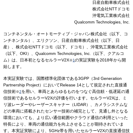
日産自動車株式会社
株式会社NTTドコモ
沖電気工業株式会社
Qualcomm Technologies, Inc.
コンチネンタル・オートモーティブ・ジャパン株式会社（以下、コ
ンチネンタル）、エリクソン、日産自動車株式会社（以下、日
産）、株式会社NTTドコモ（以下、ドコモ）、沖電気工業株式会社
（以下、OKI）、Qualcomm Technologies, Inc.（以下、クアルコ
ム）は、日本初となるセルラーV2X
の実証実験を2018年から開
※
1
始します。
本実証実験では、国際標準化団体である3GPP（3rd Generation
Partnership Project）においてRelease 14として規定された直接通
信技術
を用い、車両とあらゆるものをつなぐ高信頼・低遅延の通
※
2
信技術であるセルラーV2Xの評価を行います。セルラーV2Xは、ミ
リ波レーダーやレーザースキャナー（LIDAR）、カメラシステムな
どの車両に搭載されたセンサー技術の補完として、見通し外となる
環境においても、より広い通信範囲やクラウド通信の利用といった
特長により、車両の通信能力を向上させることが期待されていま
す。本実証実験により、5GHz帯を用いたセルラーV2Xの直接通信技