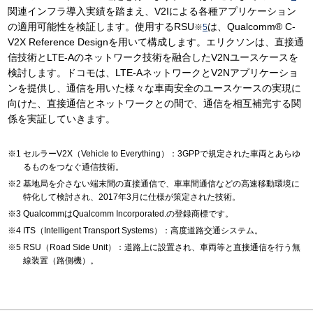
関連インフラ導入実績を踏まえ、V2Iによる各種アプリケーション
の適用可能性を検証します。使用するRSU
は、Qualcomm® C-
※
5
V2X Reference Designを用いて構成します。エリクソンは、直接通
信技術とLTE-Aのネットワーク技術を融合したV2Nユースケースを
検討します。ドコモは、LTE-AネットワークとV2Nアプリケーショ
ンを提供し、通信を用いた様々な車両安全のユースケースの実現に
向けた、直接通信とネットワークとの間で、通信を相互補完する関
係を実証していきます。
セルラーV2X（Vehicle to Everything）：3GPPで規定された車両とあらゆ
るものをつなぐ通信技術。
基地局を介さない端末間の直接通信で、車車間通信などの高速移動環境に
特化して検討され、2017年3月に仕様が策定された技術。
QualcommはQualcomm Incorporated.の登録商標です。
ITS（Intelligent Transport Systems）：高度道路交通システム。
RSU（Road Side Unit）：道路上に設置され、車両等と直接通信を行う無
線装置（路側機）。