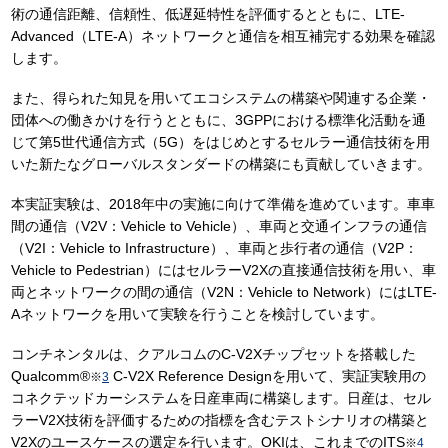
術の通信距離、信頼性、低遅延特性を評価するとともに、LTE-
Advanced（LTE-A）ネットワークと通信を相互補完する効果を確認
します。
また、得られた知見を用いてエコシステムの構築や関連する企業・
団体への働きかけを行うとともに、3GPPにおける標準化活動を通
じて第5世代通信方式（5G）をはじめとするセルラー通信技術を用
いた新たなグローバルスタンダードの構築にも貢献していきます。
本実証実験は、2018年中の実施に向けて準備を進めています。車車
間の通信（V2V：Vehicle to Vehicle）、車両と交通インフラの通信
（V2I：Vehicle to Infrastructure）、車両と歩行者の通信（V2P：
Vehicle to Pedestrian）にはセルラーV2Xの直接通信技術を用い、車
両とネットワークの間の通信（V2N：Vehicle to Network）にはLTE-
Aネットワークを用いて実験を行うことを検討しています。
コンチネンタルは、クアルコムのC-V2Xチップセットを搭載した
Qualcomm®
C-V2X Reference Designを用いて、実証実験用の
※
3
コネクテッドカーシステムを日産車両に構築します。日産は、セル
ラーV2X技術を評価するための指標を含むテストシナリオの構築と
V2Xのユースケースの選定を行います。OKIは、これまでのITS
※
4